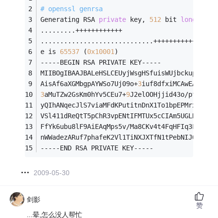
# openssl genrsa
Generating RSA 
private
 key, 
512
 bit 
long
 modu
.........++++++++++++
.............................++++++++++++
e is 
65537
 (
0x10001
)
-----BEGIN RSA PRIVATE KEY-----
MIIBOgIBAAJBALeHSLCEUyjWsgHSfuisWUjbckupB0t0l
AisAf6aXGMbgpAYWSo7Uj09o+
3
iuf8dfxiMCAwEAAQJAZ
3
aMuTZw2GsKm0hYv5CEu7+
9
J2elOOHjjid43o/pf9ZVUm
yQIhANqecJlS7viaMFdKPutitnDnX1To1bpEPMrx894Wa
VSl411dReQtT5pChR3vpENtIFMTUx5cCIAm5UGLReIWgP
FfYk6ubu8lF9AiEAqMps5v/Ma8CKv4t4FqHFIq3L8s3rb
nWWadezARuf7phafeK2Vl1TiNXJXTfN1tPebNIJO
-----END RSA PRIVATE KEY-----
2009-05-30
剑影
赞
...晕,怎么没人帮忙