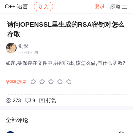
C++ 语言
登录
频道
加入
帖子详情
社区
C++ 语言
请问OPENSSL里生成的RSA密钥对怎么
存取
剑影
2009-05-29
如题,要保存在文件中,并能取出,该怎么做,有什么函数?
给本帖投票
273
9
打赏
全部评论