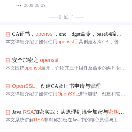
2009-05-29
——到底了——
CA证书，
openssl
，enc，dgst命令，base64编码，
本文详细介绍了如何使用
openssl
工具创建私有CA，包括
生成
CA证书、
密钥
，自签名证书，颁发和吊销用户证书的
过程。同时讲解了
openssl
的enc和dgst命令，以及base64编
安全加密之
openssl
码在证书管理中的应用。
本文围绕
openssl
展开，介绍其三个组件及命令的两种运行
模式，涵盖对称加密、单向加密、公钥加密等多种加密方
式及对应工具、算法。还阐述了随机数
生成
器，重点讲解
OpenSSL
、创建CA及证书申请与管理
了证书相关内容，包括PKI、CA等概念，以及建立私有C
A、证书申请签署和吊销的步骤。
本文详细介绍了如何使用
OpenSSL
进行加密、创建和管理
CA、申请及签署证书，包括
生成
私钥、自签名证书、颁发
证书、吊销证书等步骤，涉及到的关键操作包括
openssl
e
Java
RSA
加密实战：从原理到混合加密与
密钥
管理
nc、dgst、gen
rsa
、req、ca、x509等。
本文系统讲解
RSA
非对称加密在Java中的核心原理与工程
实践，涵盖
密钥
生成
数学基础、Java标准库实现（KeyPair