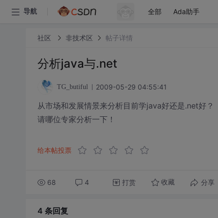
全部
Ada助手
导航
社区
非技术区
帖子详情
分析java与.net
2009-05-29 04:55:41
TG_butiful
从市场和发展情景来分析目前学java好还是.net好？
请哪位专家分析一下！
给本帖投票
68
4
打赏
分享
收藏
4 条
回复