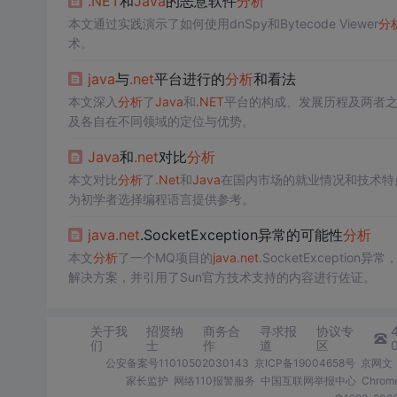
.NET
和
Java
的恶意软件
分析
本文通过实践演示了如何使用dnSpy和Bytecode Viewer
分
术。
java
与
.net
平台进行的
分析
和看法
本文深入
分析
了
Java
和
.NET
平台的构成、发展历程及两者
及各自在不同领域的定位与优势。
Java
和
.net
对比
分析
本文对比
分析
了
.Net
和
Java
在国内市场的就业情况和技术特
为初学者选择编程语言提供参考。
java
.net
.SocketException异常的可能性
分析
本文
分析
了一个MQ项目的
java
.net
.SocketExcept
解决方案，并引用了Sun官方技术支持的内容进行佐证。
关于我
招贤纳
商务合
寻求报
协议专
们
士
作
道
区
公安备案号11010502030143
京ICP备19004658号
京网文〔
家长监护
网络110报警服务
中国互联网举报中心
Chro