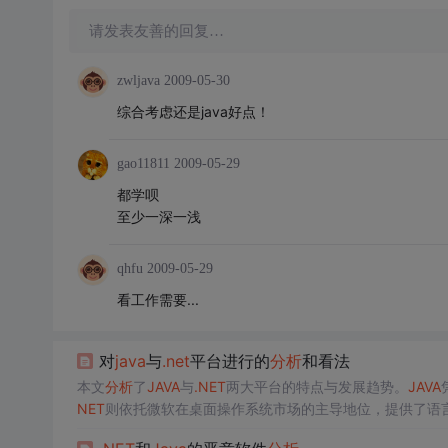
请发表友善的回复…
zwljava
2009-05-30
综合考虑还是java好点！
gao11811
2009-05-29
都学呗
至少一深一浅
qhfu
2009-05-29
看工作需要...
对
java
与
.net
平台进行的
分析
和看法
本文
分析
了
JAVA
与
.NET
两大平台的特点与发展趋势。
JAVA
NET
则依托微软在桌面操作系统市场的主导地位，提供了语言
合。