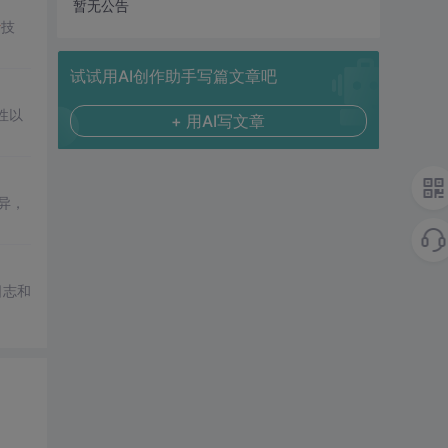
暂无公告
析
技
试试用AI创作助手写篇文章吧
性以
+ 用AI写文章
异，
日志和