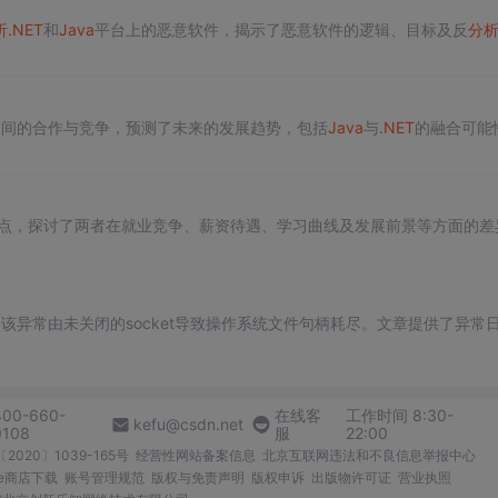
析
.NET
和
Java
平台上的恶意软件，揭示了恶意软件的逻辑、目标及反
分
之间的合作与竞争，预测了未来的发展趋势，包括
Java
与
.NET
的融合可能
点，探讨了两者在就业竞争、薪资待遇、学习曲线及发展前景等方面的差
ion异常，该异常由未关闭的socket导致操作系统文件句柄耗尽。文章提供了异常
400-660-
在线客
工作时间 8:30-
kefu@csdn.net
0108
服
22:00
2020〕1039-165号
经营性网站备案信息
北京互联网违法和不良信息举报中心
me商店下载
账号管理规范
版权与免责声明
版权申诉
出版物许可证
营业执照