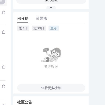
复
积分榜
荣誉榜
近7日
近30日
至今
暂无数据
查看更多榜单
社区公告