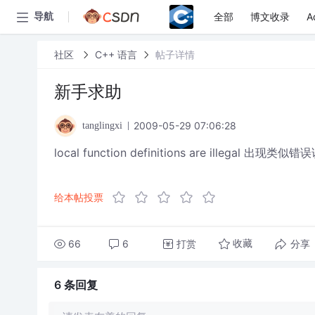
全部
博文收录
A
导航
社区
C++ 语言
帖子详情
新手求助
2009-05-29 07:06:28
tanglingxi
local function definitions are illega
给本帖投票
66
6
打赏
分享
收藏
6 条
回复