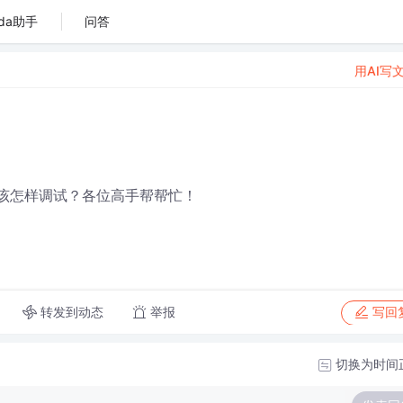
da助手
问答
用AI写
l 出现类似错误该怎样调试？各位高手帮帮忙！
转发到动态
举报
写回
切换为时间