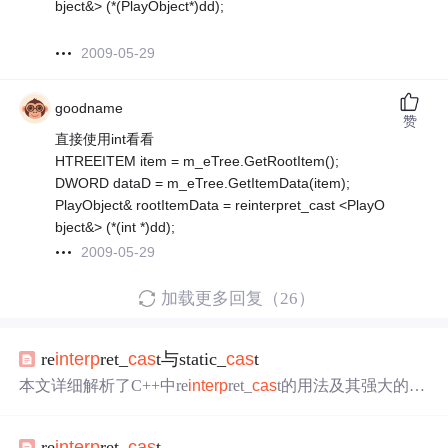
bject&> (*(PlayObject*)dd);
2009-05-29
goodname
赞
直接使用int看看
HTREEITEM item = m_eTree.GetRootItem();
DWORD dataD = m_eTree.GetItemData(item);
PlayObject& rootItemData = reinterpret_cast <PlayO
bject&> (*(int *)dd);
2009-05-29
加载更多回复（26）
re
int
erp
ret_
cas
t与static_
cas
t
本文详细解析了C++中re
int
erp
ret_
cas
t的用法及其强大的转
换能力，包括从指针到整数、从整数到指针的转换，以及
不同类型的指针和函数指针之间的转换。同时对比了static_
re
int
erp
ret_
cas
t