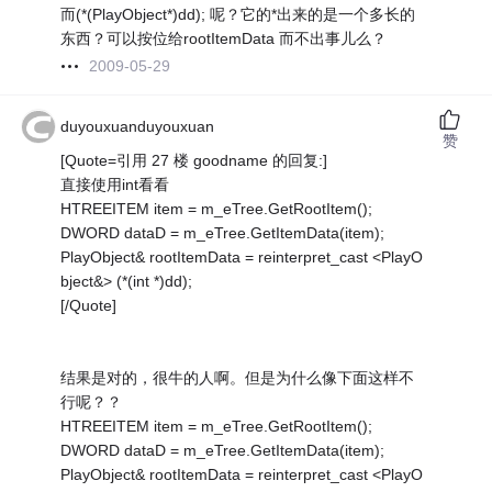
而(*(PlayObject*)dd); 呢？它的*出来的是一个多长的
东西？可以按位给rootItemData 而不出事儿么？
2009-05-29
duyouxuanduyouxuan
赞
[Quote=引用 27 楼 goodname 的回复:]
直接使用int看看
HTREEITEM item = m_eTree.GetRootItem();
DWORD dataD = m_eTree.GetItemData(item);
PlayObject& rootItemData = reinterpret_cast <PlayO
bject&> (*(int *)dd);
[/Quote]
结果是对的，很牛的人啊。但是为什么像下面这样不
行呢？？
HTREEITEM item = m_eTree.GetRootItem();
DWORD dataD = m_eTree.GetItemData(item);
PlayObject& rootItemData = reinterpret_cast <PlayO