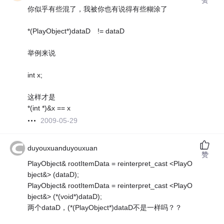
你似乎有些混了，我被你也有说得有些糊涂了
*(PlayObject*)dataD != dataD
举例来说
int x;
这样才是
*(int *)&x == x
2009-05-29
duyouxuanduyouxuan
赞
PlayObject& rootItemData = reinterpret_cast <PlayO
bject&> (dataD);
PlayObject& rootItemData = reinterpret_cast <PlayO
bject&> (*(void*)dataD);
两个dataD，(*(PlayObject*)dataD不是一样吗？？