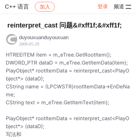
C++ 语言
登录
频道
加入
帖子详情
社区
C++ 语言
reinterpret_cast 问题&#xff1f;&#xff1f;
duyouxuanduyouxuan
2009-05-29
HTREEITEM item = m_eTree.GetRootItem();
DWORD_PTR dataD = m_eTree.GetItemData(item);
PlayObject* rootItemData = reinterpret_cast<PlayO
bject*> (dataD);
CString name = (LPCWSTR)rootItemData->EnDeNa
me;
CString text = m_eTree.GetItemText(item);
PlayObject* rootItemData = reinterpret_cast<PlayO
bject*> (dataD);
写法和