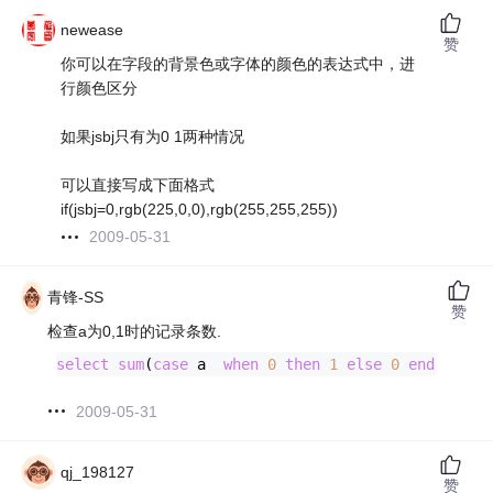
newease
赞
你可以在字段的背景色或字体的颜色的表达式中，进
行颜色区分
如果jsbj只有为0 1两种情况
可以直接写成下面格式
if(jsbj=0,rgb(225,0,0),rgb(255,255,255))
2009-05-31
青锋-SS
赞
检查a为0,1时的记录条数.
select
sum
(
case
 a  
when
0
then
1
else
0
end
) 
as
 a
2009-05-31
qj_198127
赞