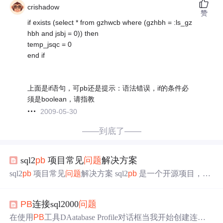
crishadow
赞
if exists (select * from gzhwcb where (gzhbh = :ls_gz
hbh and jsbj = 0)) then
temp_jsqc = 0
end if
上面是if语句，可pb还是提示：语法错误，if的条件必
须是boolean，请指教
2009-05-30
——到底了——
sql2
pb
项目常见
问题
解决方案
sql2
pb
项目常见
问题
解决方案 sql2
pb
是一个开源项目，它
能够根据 MySQL 数据库生成相应的 Protocol Buffers（prot
obuf）文件。该项目主要使用 Go 语言编写。 新手常见
问
PB
连接sql2000
问题
题
及解决步骤
问题
一：项目依赖安装
问题
描述： 新手在
尝试运行项目时可能会遇到依赖库安装不成功的
问题
。 解
在使用
PB
工具DAatabase Profile对话框当我开始创建连接