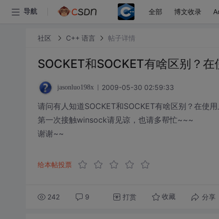
全部
博文收录
A
导航
社区
C++ 语言
帖子详情
SOCKET和SOCKET有啥区别？
2009-05-30 02:59:33
jasonluo198x
请问有人知道SOCKET和SOCKET有啥区别？在使用上有
第一次接触winsock请见谅，也请多帮忙~~~
谢谢~~
给本帖投票
242
9
打赏
分享
收藏