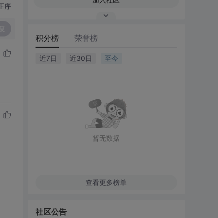
正序
复
积分榜
荣誉榜
近7日
近30日
至今
暂无数据
查看更多榜单
社区公告