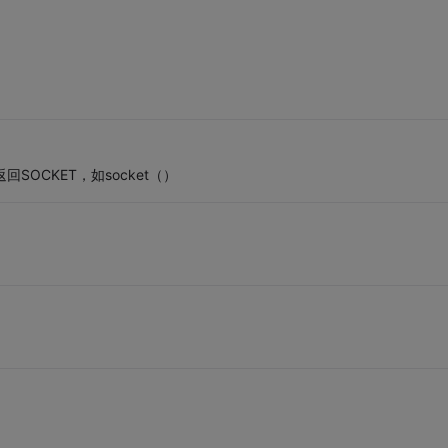
SOCKET，如socket（）