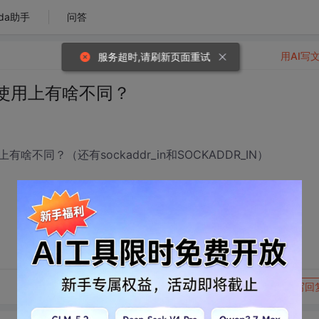
da助手
问答
用AI写
服务超时,请刷新页面重试
在使用上有啥不同？
啥不同？（还有sockaddr_in和SOCKADDR_IN）
转发到动态
举报
写回