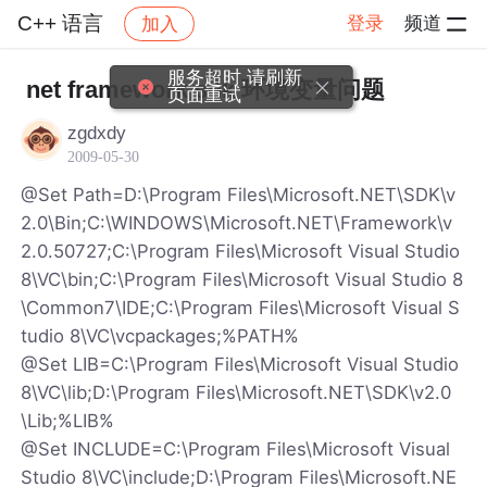
C++ 语言
登录
频道
加入
帖子详情
社区
C++ 语言
服务超时,请刷新
net framework sdk 环境变量问题
页面重试
zgdxdy
2009-05-30
@Set Path=D:\Program Files\Microsoft.NET\SDK\v
2.0\Bin;C:\WINDOWS\Microsoft.NET\Framework\v
2.0.50727;C:\Program Files\Microsoft Visual Studio
8\VC\bin;C:\Program Files\Microsoft Visual Studio 8
\Common7\IDE;C:\Program Files\Microsoft Visual S
tudio 8\VC\vcpackages;%PATH%
@Set LIB=C:\Program Files\Microsoft Visual Studio
8\VC\lib;D:\Program Files\Microsoft.NET\SDK\v2.0
\Lib;%LIB%
@Set INCLUDE=C:\Program Files\Microsoft Visual
Studio 8\VC\include;D:\Program Files\Microsoft.NE