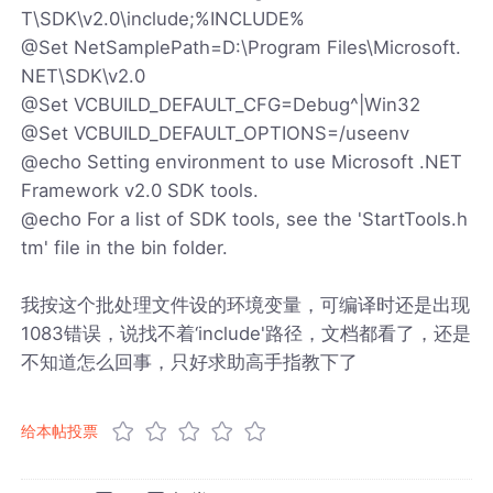
T\SDK\v2.0\include;%INCLUDE%
@Set NetSamplePath=D:\Program Files\Microsoft.
NET\SDK\v2.0
@Set VCBUILD_DEFAULT_CFG=Debug^|Win32
@Set VCBUILD_DEFAULT_OPTIONS=/useenv
@echo Setting environment to use Microsoft .NET
Framework v2.0 SDK tools.
@echo For a list of SDK tools, see the 'StartTools.h
tm' file in the bin folder.
我按这个批处理文件设的环境变量，可编译时还是出现
1083错误，说找不着‘include'路径，文档都看了，还是
不知道怎么回事，只好求助高手指教下了
给本帖投票