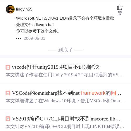
lingyin55
赞
\Microsoft.NET\SDK\v1.1\Bin目录下会有个环境变量批
处理文件sdkvars.bat
你可以参考下这个文件。
2009-05-31
——到底了——
vscode打开unity2019.4项目不识别解决
本文讲述了作者在使用Unity 2019.4.2f1项目时遇到的VSCo
de识别C#代码困难，涉及.NET
Framework
版本、OmniSha
rpLog错误及.NET Core
SDK
加载失败的
问题
。通过调整项
VSCode的omnisharp找不到net
framework
的
问题
，
目设置、修复
环境变量
和重启VSCode，最终解决了这些
问
题
。
本文详细讲述了在Windows 10环境下使用VSCode和Omnish
arp遇到.NET
Framework
引用缺失
问题
的解决过程，包括
检查版本、安装开发者包、
环境变量
配置和
SDK
升级等步
VS2019编译C++/CLI项目时找不到mscoree.lib？3种解决方案实测有效
骤。
本文针对VS2019编译C++/CLI项目时出现LINK1104错误