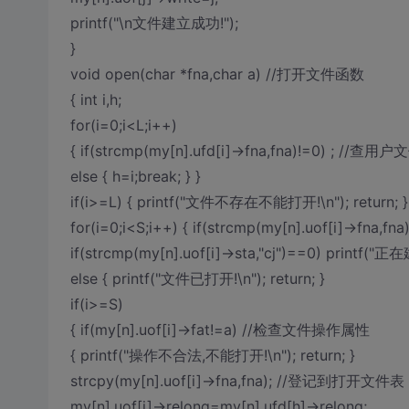
printf("\n文件建立成功!");
}
void open(char *fna,char a) //打开文件函数
{ int i,h;
for(i=0;i<L;i++)
{ if(strcmp(my[n].ufd[i]->fna,fna)!=0) ; //查
else { h=i;break; } }
if(i>=L) { printf("文件不存在不能打开!\n"); return; }
for(i=0;i<S;i++) { if(strcmp(my[n].uof[i]->fna,fna
if(strcmp(my[n].uof[i]->sta,"cj")==0) printf
else { printf("文件已打开!\n"); return; }
if(i>=S)
{ if(my[n].uof[i]->fat!=a) //检查文件操作属性
{ printf("操作不合法,不能打开!\n"); return; }
strcpy(my[n].uof[i]->fna,fna); //登记到打开文件表
my[n].uof[i]->relong=my[n].ufd[h]->relong;