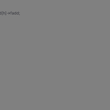
d[h]->fadd;