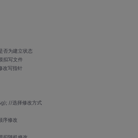
/检查文件是否为建立状态
出写指针模拟写文件
; //修改写指针
c",&g); //选择修改方式
 //顺序修改
示写指针模拟随机修改