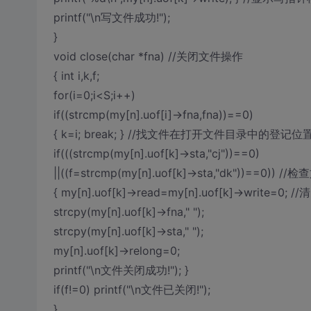
printf("\n写文件成功!");
}
void close(char *fna) //关闭文件操作
{ int i,k,f;
for(i=0;i<S;i++)
if((strcmp(my[n].uof[i]->fna,fna))==0)
{ k=i; break; } //找文件在打开文件目录中的登记位
if(((strcmp(my[n].uof[k]->sta,"cj"))==0)
||((f=strcmp(my[n].uof[k]->sta,"dk"))==0)) 
{ my[n].uof[k]->read=my[n].uof[k]->write=0; 
strcpy(my[n].uof[k]->fna," ");
strcpy(my[n].uof[k]->sta," ");
my[n].uof[k]->relong=0;
printf("\n文件关闭成功!"); }
if(f!=0) printf("\n文件已关闭!");
}