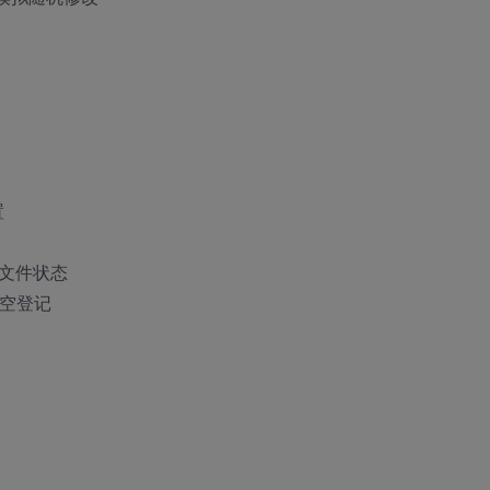
置
//检查文件状态
//清空登记