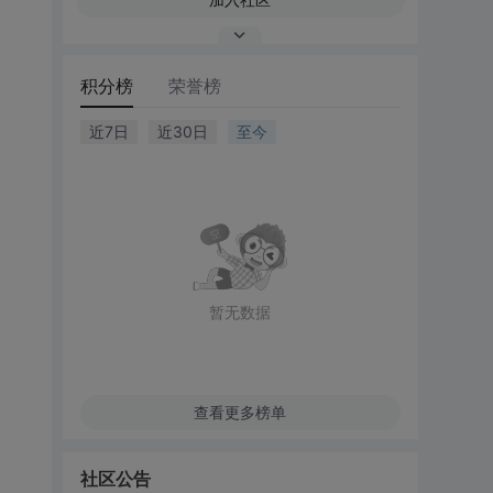
积分榜
荣誉榜
近7日
近30日
至今
暂无数据
查看更多榜单
社区公告