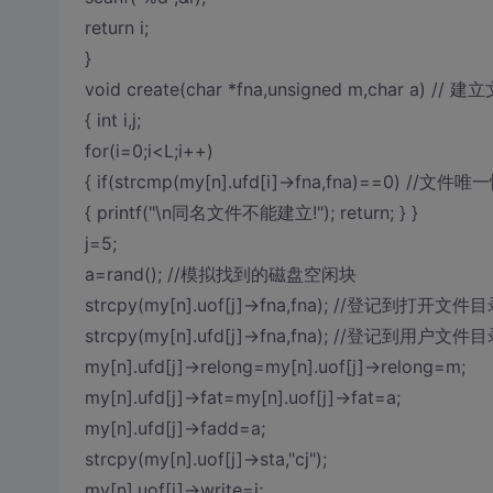
return i;
}
void create(char *fna,unsigned m,char a) //
{ int i,j;
for(i=0;i<L;i++)
{ if(strcmp(my[n].ufd[i]->fna,fna)==0) //文
{ printf("\n同名文件不能建立!"); return; } }
j=5;
a=rand(); //模拟找到的磁盘空闲块
strcpy(my[n].uof[j]->fna,fna); //登记到打开文件
strcpy(my[n].ufd[j]->fna,fna); //登记到用户文件
my[n].ufd[j]->relong=my[n].uof[j]->relong=m;
my[n].ufd[j]->fat=my[n].uof[j]->fat=a;
my[n].ufd[j]->fadd=a;
strcpy(my[n].uof[j]->sta,"cj");
my[n].uof[j]->write=j;