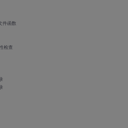
 建立文件函数
件唯一性检查
目录
目录