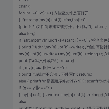
char g;
for(int i=0;i<S;i++) //检查文件是否打开
{ if(strcmp(my[n].uof[i]->fna,fna)!=0)
{printf("\n文件尚未建立或打开，不能写!"); return;}
else k=i;}
if (strcmp(my[n].uof[k]->sta,"cj")==0) /
{ printf("%d\n",my[n].uof[k]->write); //输
my[n].uof[k]->write=+my[n].uof[k]->relong+r
printf("\n写文件成功!"); return;}
if ( my[n].uof[k]->fat=='r')
{ printf("\n操作不合法，不能写!"); return;}
else { printf("\n是否顺序修改?(Y/N)"); scanf("%
if (g=='y'||g=='Y')
{ my[n].uof[k]->write=+my[n].uof[k]->relong;}
else
printf("%d\n",my[n].uof[k]->write); } //显