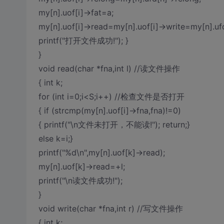
my[n].uof[i]->fat=a;
my[n].uof[i]->read=my[n].uof[i]->write=my[n].uf
printf("打开文件成功!"); }
}
void read(char *fna,int l) //读文件操作
{ int k;
for (int i=0;i<S;i++) //检查文件是否打开
{ if (strcmp(my[n].uof[i]->fna,fna)!=0)
{ printf("\n文件未打开，不能读!"); return;}
else k=i;}
printf("%d\n",my[n].uof[k]->read);
my[n].uof[k]->read=+l;
printf("\n读文件成功!");
}
void write(char *fna,int r) //写文件操作
{ int k;