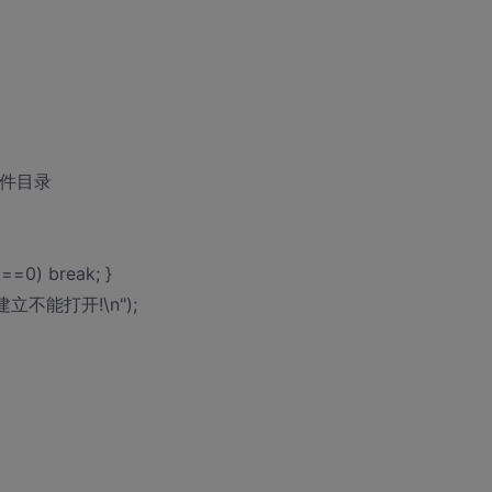
用户文件目录
)==0) break; }
("正在建立不能打开!\n");