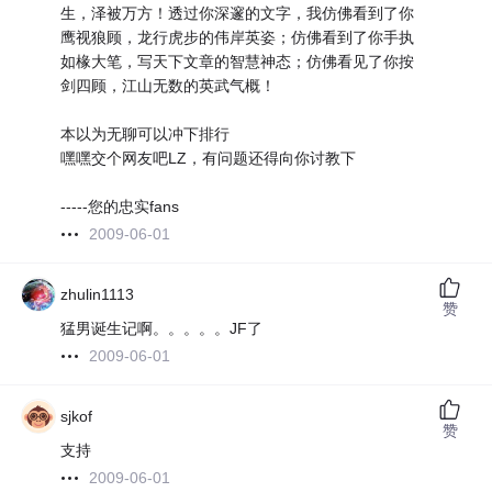
生，泽被万方！透过你深邃的文字，我仿佛看到了你
鹰视狼顾，龙行虎步的伟岸英姿；仿佛看到了你手执
如椽大笔，写天下文章的智慧神态；仿佛看见了你按
剑四顾，江山无数的英武气概！
本以为无聊可以冲下排行
嘿嘿交个网友吧LZ，有问题还得向你讨教下
-----您的忠实fans
2009-06-01
zhulin1113
赞
猛男诞生记啊。。。。。JF了
2009-06-01
sjkof
赞
支持
2009-06-01