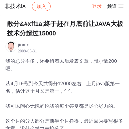
非技术区
登录
频道
加入
帖子详情
社区
非技术区
散分&#xff1a;终于赶在月底前让JAVA大板
技术分超过15000
jinxfei
2009-05-31
我的总分不多，还要留着以后发表文章，就小散200
吧。
从4月19号到今天共得分12000左右，上月java版第一
名，估计这个月又是第一，^_^。
我可以问心无愧的说我的每个答复都是尽心尽力的。
这个月的分大部分是前半个月挣得，最近因为要写很多
文章，没什么精力去抢分了，