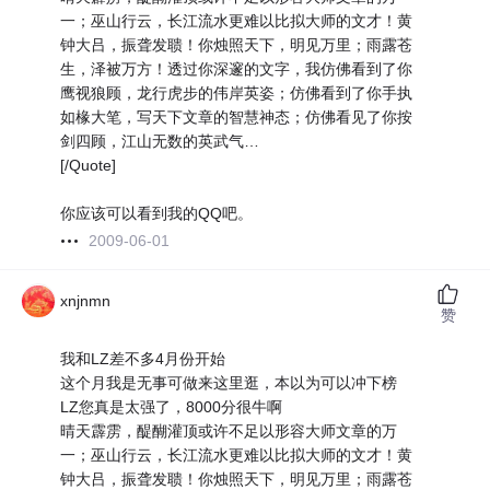
一；巫山行云，长江流水更难以比拟大师的文才！黄
钟大吕，振聋发聩！你烛照天下，明见万里；雨露苍
生，泽被万方！透过你深邃的文字，我仿佛看到了你
鹰视狼顾，龙行虎步的伟岸英姿；仿佛看到了你手执
如椽大笔，写天下文章的智慧神态；仿佛看见了你按
剑四顾，江山无数的英武气…
[/Quote]
你应该可以看到我的QQ吧。
2009-06-01
xnjnmn
赞
我和LZ差不多4月份开始
这个月我是无事可做来这里逛，本以为可以冲下榜
LZ您真是太强了，8000分很牛啊
晴天霹雳，醍醐灌顶或许不足以形容大师文章的万
一；巫山行云，长江流水更难以比拟大师的文才！黄
钟大吕，振聋发聩！你烛照天下，明见万里；雨露苍