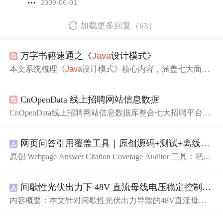
2009-06-01
加载更多回复（63）
万字书籍速通之《
Java
设计模式》
本文系统梳理《
Java
设计模式》核心内容，涵盖七大面向
对象设计原则（SRP、OCP、LSP、DIP、ISP、CRP、Lo
D）及GoF 23种经典模式，按创建型（工厂方法、抽象工
CnOpenData 线上招聘网站信息数据
厂、单例、原型、建造者）、结构型（适配器、代理、装
饰、外观、组合、桥接、享元）和行为型（观察者、策
CnOpenData线上招聘网站信息数据库整合七大招聘平台数
略、模板方法、状态、职责链、命令、备忘录等）三大类
据，覆盖2014年至今的岗位、企业、薪资、技能要求等结
展开，强调模式本质、适用场景与
Java
实现要点，并关联J
构化字段，支持劳动力市场趋势
分
析、人岗匹配研究及中
DK、Spring等实际框架应用。
网页问答引用覆盖工具｜原创源码+测试+离线报告
小企业就业研究。数据具多源性、长时序、高频更新与文
本挖掘潜力，广泛应用于劳动经济学、教育政策与企业HR
原创 Webpage Answer Citation Coverage Auditor 工具：把网
决策。
页摘要中的事实性陈述与页面段落、发布时间和引用链接
对齐，统计未被证据覆盖的结论；本地网页、JSON/HTM
间歇性光伏出力下 48V 直流母线电压稳定控制及储能双向充放电闭环调控体系研究（Simulink仿真实现）
L/SVG报告、测试与示例。压缩包包含完整源码、3项自动
化测试、可复现示例、HTML/JSON/SVG离线报告、1080×
内容概要：本文针对间歇性光伏出力导致的48V直流母线
720运行效果图、README、运行说明、MIT License及原
电压波动问题，研究并构建了一套储能系统双向充放电闭
创授权声明。适合开发者进行工程预检、质量审查和交付
环调控体系，旨在实现离网型直流微网的功率动态平衡与