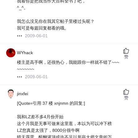
我看你是把我当作大百科全书了吧，
^_^。
我怎么没见你在我其它帖子里楼过头呢？
我可是每篇回复都看的哦。
2009-06-01
WYhack
赞
楼主是高手啊，还很热心，我能跟你一样就不错了~~~
~~~~~~~
2009-06-01
jinxfei
赞
[Quote=引用 37 楼 xnjnmn 的回复:]
我和LZ差不多4月份开始
这个月我是无事可做来这里逛，本以为可以冲下榜
LZ您真是太强了，8000分很牛啊
晴天霹雳，醍醐灌顶或许不足以形容大师文章的万