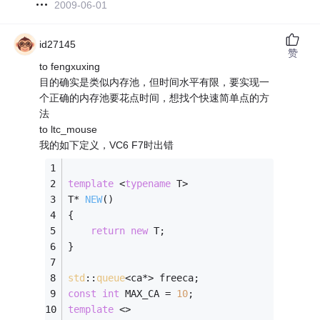
2009-06-01
id27145
赞
to fengxuxing
目的确实是类似内存池，但时间水平有限，要实现一
个正确的内存池要花点时间，想找个快速简单点的方
法
to ltc_mouse
我的如下定义，VC6 F7时出错
template
 <
typename
 T>
T* 
NEW
()
{
return
new
 T;
}
std
::
queue
<ca*> freeca;
const
int
 MAX_CA = 
10
;
template
 <>