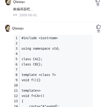
Qlaiaqu
赞
换编译器吧...
2009-06-01
Qlaiaqu
赞
#include <iostream>
using namespace std;
class CA{};
class CB{};
template <class T>
void f(){}
template<>
void f<CA>()
{
	cout<<"A"<<endl;