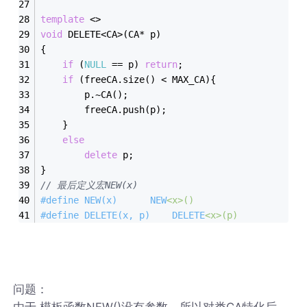
template
 <>
void
 DELETE<CA>(CA* p)
{
if
 (
NULL
 == p) 
return
;
if
 (freeCA.size() < MAX_CA){
		p.~CA();
		freeCA.push(p);
	}
else
delete
 p;
}
// 最后定义宏NEW(x)
#
define
 NEW(x)		NEW
<x>
()
#
define
 DELETE(x, p)	DELETE
<x>
(p)
问题：
由于 模板函数NEW()没有参数，所以对类CA特化后，