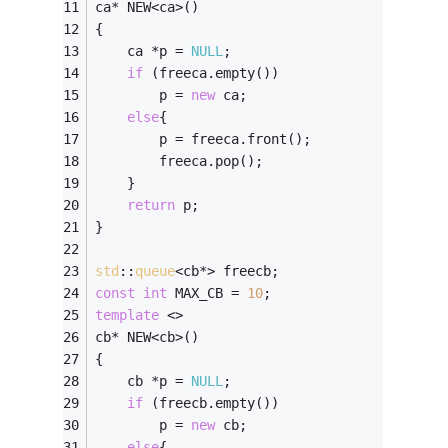
ca* NEW<ca>()
{
	ca *p = 
NULL
;
if
 (freeca.empty())
		p = 
new
 ca;
else
{
		p = freeca.front();
		freeca.pop();
	}
return
 p;
}
std
::
queue
<cb*> freecb;
const
int
 MAX_CB = 
10
;
template
 <>
cb* NEW<cb>()
{
	cb *p = 
NULL
;
if
 (freecb.empty())
		p = 
new
 cb;
else
{