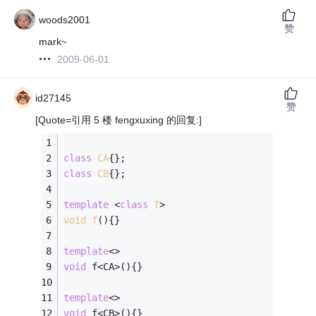
woods2001
赞
mark~
2009-06-01
id27145
赞
[Quote=引用 5 楼 fengxuxing 的回复:]
class
CA
{
};
class
CB
{
};
template
 <
class
T
>
void
f
()
{
}
template
<>
void
 f<CA>(){}
template
<>
void
 f<CB>(){}