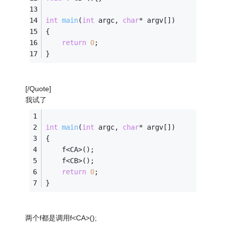
int
main
(
int
 argc, 
char
* argv[])
{
return
0
;
}
[/Quote]
我试了
int
main
(
int
 argc, 
char
* argv[])
{
	f<CA>();
	f<CB>();
return
0
;
}
两个f都是调用f<CA>();