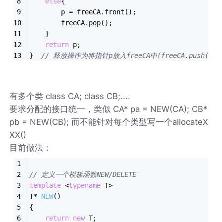
else
{
		p = freeCA.front();
		freeCA.pop();
	}
return
 p;
}  
// 释放操作为将指针p放入freeCA中(freeCA.push(p);
有多个类 class CA; class CB;....
要求分配的接口统一，类似 CA* pa = NEW(CA); CB*
pb = NEW(CB); 而不能针对每个类型写一个allocateX
XX()
目前做法：
// 定义一个模板函数NEW/DELETE
template
 <
typename
 T>
T* 
NEW
()
{
return
new
 T;