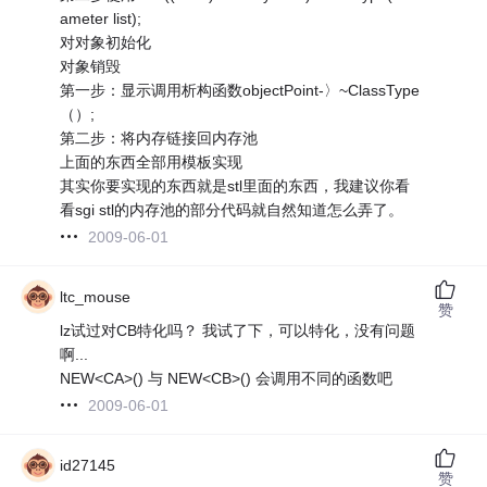
ameter list);
对对象初始化
对象销毁
第一步：显示调用析构函数objectPoint-〉~ClassType
（）;
第二步：将内存链接回内存池
上面的东西全部用模板实现
其实你要实现的东西就是stl里面的东西，我建议你看
看sgi stl的内存池的部分代码就自然知道怎么弄了。
2009-06-01
ltc_mouse
赞
lz试过对CB特化吗？ 我试了下，可以特化，没有问题
啊...
NEW<CA>() 与 NEW<CB>() 会调用不同的函数吧
2009-06-01
id27145
赞