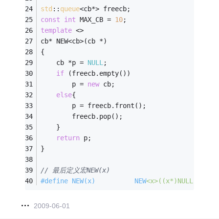
std
::
queue
<cb*> freecb;
const
int
 MAX_CB = 
10
;
template
 <>
cb* NEW<cb>(cb *)
{
    cb *p = 
NULL
;
if
 (freecb.empty())
        p = 
new
 cb;
else
{
        p = freecb.front();
        freecb.pop();
    }
return
 p;
}
// 最后定义宏NEW(x)
#
define
 NEW(x)          NEW
<x>
((x*)NULL)
2009-06-01