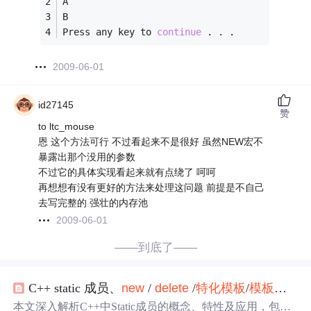
A
B
Press any key to 
continue
 . . .
2009-06-01
id27145
赞
to ltc_mouse
恩 这个方法可行 不过看起来不是很好 虽然NEW宏不
暴露出那个没用的参数
不过它的具体实现看起来就有点绕了 呵呵
再想想有没有更好的方法来处理这问题 前提是不自己
去写完整的 强壮的内存池
2009-06-01
——到底了——
C++ static 成员、
new
/
delete
/
特化
模板
/
模板
分离
本文深入解析C++中Static成员的概念、特性及应用，包括