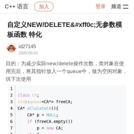
C++ 语言
登录
频道
加入
帖子详情
社区
C++ 语言
自定义NEW/DELETE&#xff0c;无参数模
板函数 特化
id27145
2009-06-01
目的：为减少实际new/delete操作次数，类对象在使
用完后，将其指针放入一个queue中，做为空闲对象，
供下次使用
class
CA
;
std
::
queue
<CA*> freeCA;
CA* 
allocateCA
()
{
	CA* p = 
NULL
;
if
 (freeCA.empty())
		p = 
new
 CA;