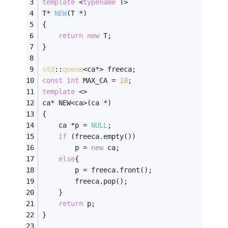
template
 <
typename
 T>
T* 
NEW
(T *)
{
return
new
 T;
}
std
::
queue
<ca*> freeca;
const
int
 MAX_CA = 
10
;
template
 <>
ca* NEW<ca>(ca *)
{
    ca *p = 
NULL
;
if
 (freeca.empty())
        p = 
new
 ca;
else
{
        p = freeca.front();
        freeca.pop();
    }
return
 p;
}