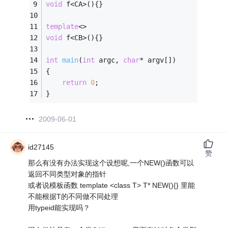
void
 f<CA>(){}
template
<>
void
 f<CB>(){}
int
main
(
int
 argc, 
char
* argv[])
{
return
0
;
}
2009-06-01
id27145
赞
那么有没有办法实现这个设想呢,一个NEW()函数可以
返回不同类型对象的指针
或者说模板函数 template <class T> T* NEW(){} 里能
不能根据T的不同做不同处理
用typeid能实现吗？