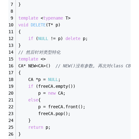
}
template
 <
typename
 T>
void
DELETE
(T* p)
{
if
 (
NULL
 != p) 
delete
 p;
}
// 然后针对类型特化
template
 <>
CA* NEW<CA>()  
// NEW()没有参数, 再次对class C
{
	CA *p = 
NULL
;
if
 (freeCA.empty())
		p = 
new
 CA;
else
{
		p = freeCA.front();
		freeCA.pop();
	}
return
 p;
}