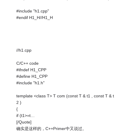
#include "h1.cpp"
#endif H1_H//H1_H
//h1.cpp
C/C++ code
#ifndef H1_CPP
#define H1_CPP
#include "h1.h"
template <class T> T com (const T & t1 , const T & t
2 )
{
if (t1>=t…
[/Quote]
确实是这样的，C++Primer中又说过。