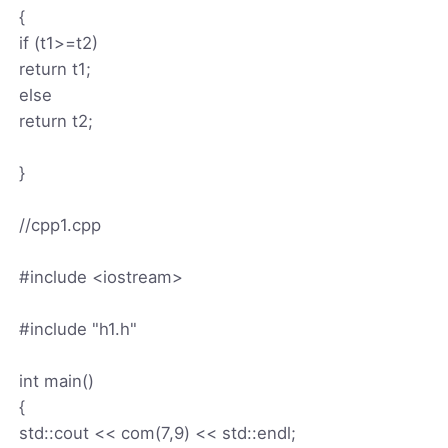
{
if (t1>=t2)
return t1;
else
return t2;
}
//cpp1.cpp
#include <iostream>
#include "h1.h"
int main()
{
std::cout << com(7,9) << std::endl;