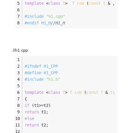
template
 <
class
T
>
T
com
(
const
T
 & , 
const
#
include
"h1.cpp"
#
endif
 H1_H
//H1_H
//h1.cpp
#
ifndef
 H1_CPP
#
define
 H1_CPP
#
include
"h1.h"
template
 <
class
T
>
T
com
(
const
T
 & 
t1
  , 
con
{
if
 (t1>=t2) 
return
 t1; 
else
return
 t2; 