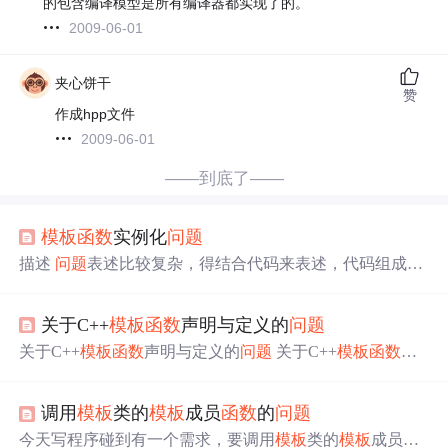
的包含编译模型是所有编译器都实现了的。
2009-06-01
夹心饼干
赞
作成hpp文件
2009-06-01
——到底了——
模板
函数
实例化
问题
描述
问题
表述比较复杂，得结合代码来表述，代码组成文
件如下(见代码一章节)： D.h，定义了
模板
函数
，定义了一
个纯数据类。整个程序的目的就是为了给这个纯数据类提
关于C++
模板
函数
声明与定义的
问题
供个性化的处理 A.h，声明了一个实际上使用纯数据类的
业务类A A.cpp，为
模板
函数
提供了
模板
函数
内部的具体实
关于C++
模板
函数
声明与定义的
问题
关于C++
模板
函数
声
现，一个全局的[disPlayMsg]
函数
。向外围提供了一个业务
明与定义的
问题
模板
函数
出现的
问题
模板
函数
问题
解决
类A的业务接口，接口内对
模板
函数
进行了实例化。 B.h，
模板
函数
出现的
问题
今天在写代码的时候，发现了一个关
声明了一个实际上使用纯数据类的业务类B B.cpp，为
模板
调用
模板
类的
模板
成员
函数
的
问题
于
模板
函数
的
问题
。如下所示， demo.h代码 #ifndef DEMO
函数
提供了
模板
函数
内部的具体实现，一个全局的[di
_H #define DEMO_H class Demo { public: Demo(); virtual ~
今天写程序碰到有一个需求，要调用
模板
类的
模板
成员
函