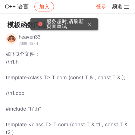
C++ 语言
登录
频道
加入
帖子详情
社区
C++ 语言
服务超时,请刷新
模板函数问题
页面重试
heaven33
2009-06-01
如下3个文件：
//h1.h
template<class T> T com (const T & , const T & );
//h1.cpp
#include "h1.h"
template <class T> T com (const T & t1 , const T &
t2 )