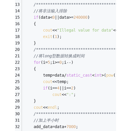
/****************************************
//将非法输入排除
if
(data<
0
||data>=
240000
)
	{
cout
<<
"Illegal value for data"
<<
endl
;
exit
(
1
);
	}
/****************************************
//将long型数据转换成时间
for
(i=
5
;i>=
0
;i--)
	{
		temp=data/
static_cast
<
int
>(
pow
(
10
,i))
cout
<<temp;
if
(i==
4
||i==
2
)
cout
<<
":"
;
	}
cout
<<
endl
;
/****************************************
//加上半小时
	add_data=data+
7000
;