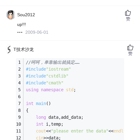
Sou2012
赞
up!!!
2009-06-01
T技术沙龙
赞
//呵呵，单靠输出就搞定……
#
include
"iostream"
#
include
"cstdlib"
#
include
"cmath"
using
namespace
std
;
int
main
()
{
long
 data,add_data;
int
 i,temp;
cout
<<
"please enter the data"
<<
endl
;
cin
>>data;