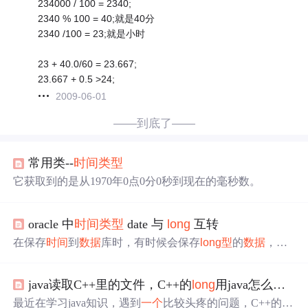
234000 / 100 = 2340;
2340 % 100 = 40;就是40分
2340 /100 = 23;就是小时
23 + 40.0/60 = 23.667;
23.667 + 0.5 >24;
2009-06-01
——到底了——
常用类--
时间
类
型
它获取到的是从1970年0点0分0秒到现在的毫秒数。
oracle 中
时间
类
型
date 与
long
互转
在保存
时间
到
数据
库时，有时候会保存
long
型
的
数据
，固
定长度是13位，是用当前
时间
减去1970-01-01，再换算成
毫秒得到的结果。 oracle中的实现方式： --日期转换毫秒 S
java读取C++里的文件，C++的
long
用java怎么读取。负数的转变
ELECT TO_NUMBER(TO_DATE('2005-03-29 12:30:45', 'Y
YYY-MM-DD HH24:MI:SS') - TO_DATE('1970-01-01 ...
最近在学习java知识，遇到
一个
比较头疼的问题，C++的写