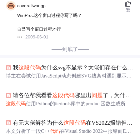
coverallwangp
赞
WinProc这个窗口过程你写了吗？
自己写个窗口过程才行
2009-06-01
——到底了——
我
这段
代码
为什么svg不显示？大佬们存在什么
问题
博主在尝试使用JavaScript动态创建SVG线条时遇到显示
问
题
，尽管开发者工具中能看到元素存在。怀疑可能是由于
HTML中line元素的默认属性在JS中未指定导致。博主希望
请各位帮我看看
这段
代码
哪里出
问题
了，为什么输出的列表为空呢
解决
问题
而非直接转向canvas，并分享了解决方案：先创
建SVG元素，设定属性，再创建并添加line元素到SVG，最
这段
代码
使用Python的itertools库中的product函数生成所有
后将SVG元素添加到页面。
可能的3个两位数的组合（奇数，总和为100）。通过列表
推导式和条件判断，筛选出符合条件的排列，并将结果存
有无大佬解答为什么
这段
代码
在VS2022报错但在embarcadero c++没
储在列表perm中。,
本文分析了一段C++
代码
在Visual Studio 2022中报错而Emb
arcadero C++正常运行的原因，重点探讨了编译器差异、安