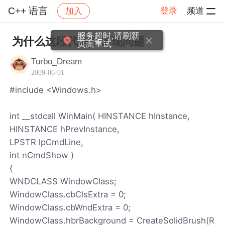
C++ 语言
登录
频道
加入
帖子详情
社区
C++ 语言
服务超时,请刷新
为什么这段代码会出现问题
页面重试
Turbo_Dream
2009-06-01
#include <Windows.h>
int __stdcall WinMain( HINSTANCE hInstance,
HINSTANCE hPrevInstance,
LPSTR lpCmdLine,
int nCmdShow )
{
WNDCLASS WindowClass;
WindowClass.cbClsExtra = 0;
WindowClass.cbWndExtra = 0;
WindowClass.hbrBackground = CreateSolidBrush(R