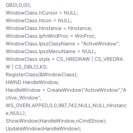
GB(0,0,0));
WindowClass.hCursor = NULL;
WindowClass.hIcon = NULL;
WindowClass.hInstance = hInstance;
WindowClass.lpfnWndProc = WinProc;
WindowClass.lpszClassName = "ActiveWindow";
WindowClass.lpszMenuName = NULL;
WindowClass.style = CS_HREDRAW | CS_VREDRA
W | CS_DBLCLKS;
RegisterClass(&WindowClass);
HWND HandleWindow;
HandleWindow = CreateWindow("ActiveWindow","A
ctive_Window",
WS_OVERLAPPED,0,0,987,742,NULL,NULL,hInstanc
e,NULL);
ShowWindow(HandleWindow,nCmdShow);
UpdateWindow(HandleWindow);