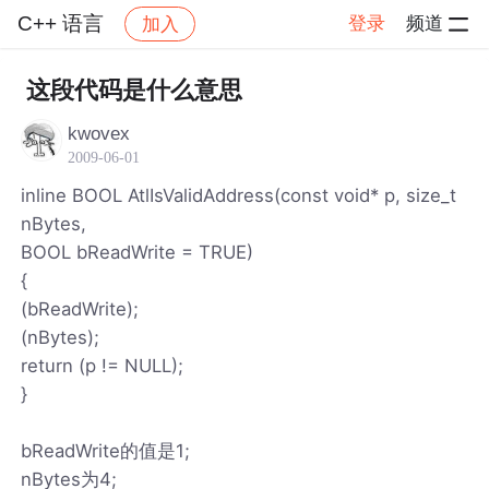
C++ 语言
登录
频道
加入
帖子详情
社区
C++ 语言
这段代码是什么意思
kwovex
2009-06-01
inline BOOL AtlIsValidAddress(const void* p, size_t
nBytes,
BOOL bReadWrite = TRUE)
{
(bReadWrite);
(nBytes);
return (p != NULL);
}
bReadWrite的值是1;
nBytes为4;