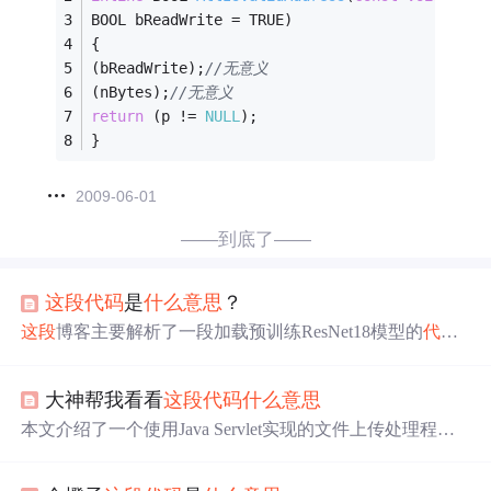
BOOL bReadWrite = TRUE)
{
(bReadWrite);
//无意义
(nBytes);
//无意义
return
 (p != 
NULL
);
}
2009-06-01
——到底了——
这段
代码
是
什么意思
？
这段
博客主要解析了一段加载预训练ResNet18模型的
代码
。
代码
可加载预训练或随机初始化的ResNet18，能选择冻
结预训练层权重，调整输出层以适配新任务类别数，并将
大神帮我看看
这段
代码
什么意思
模型转移到指定设备。适用于迁移学习和小数据集场景，
同时给出输入尺寸和训练解冻的注意事项。
本文介绍了一个使用Java Servlet实现的文件上传处理程
序。该程序通过处理HTTP请求，实现了文件的接收、编码
转换及响应处理。它能根据浏览器类型（如Firefox或IE）