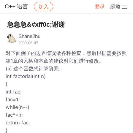
C++ 语言
登录
频道
加入
帖子详情
社区
C++ 语言
急急急&#xff0c;谢谢
ShaneJhu
2009-06-02
对下面例子的边界情况做各种检查，然后根据需要按照
第1章的风格和本章的建议对它们进行修改。
(a) 这个函数想计算阶乘：
int factorial(int n)
{
int fac;
fac=1;
while(n--)
fac*=n;
return fac;
}