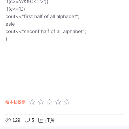
if(c>='A'&&C<='Z'){
if(c<='L')
cout<<"first half of all alphabet";
esle
cout<<"seconf half of all alphabet";
}
给本帖投票
129
5
打赏