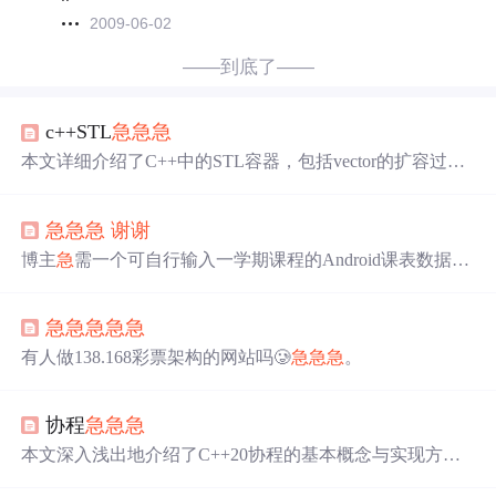
2009-06-02
——到底了——
c++STL
急
急
急
本文详细介绍了C++中的STL容器，包括vector的扩容过程
和常用操作，如size/empty,clear,begin/end,front/back,push_bac
k/pop_back。还提到了其他容器如queue,priority_queue,stack,
急
急
急
谢谢
deque,set和map的基本用法和特性，如队列的push/pop,优先
队列的top,栈的push/pop,deque的双端操作，以及set和map的
博主
急
需一个可自行输入一学期课程的Android课表数据
插入、查找、删除等操作。
库，希望有人能提供。
急
急
急
急
急
有人做138.168彩票架构的网站吗🥲
急
急
急
。
协程
急
急
急
本文深入浅出地介绍了C++20协程的基本概念与实现方
式，涵盖协程函数的构建、promise_type的关键方法、协程