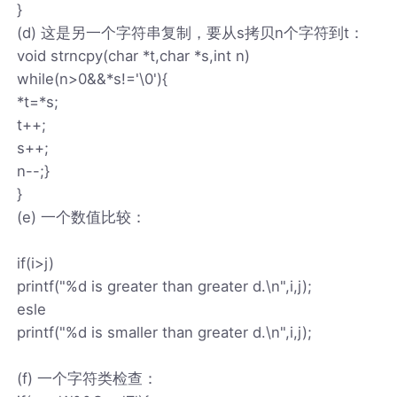
}
(d) 这是另一个字符串复制，要从s拷贝n个字符到t：
void strncpy(char *t,char *s,int n)
while(n>0&&*s!='\0'){
*t=*s;
t++;
s++;
n--;}
}
(e) 一个数值比较：
if(i>j)
printf("%d is greater than greater d.\n",i,j);
esle
printf("%d is smaller than greater d.\n",i,j);
(f) 一个字符类检查：