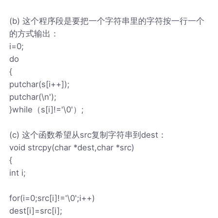
(b) 这个程序段是要把一个字符串里的字符按一行一个
的方式输出：
i=0;
do
{
putchar(s[i++]);
putchar(\n');
}while（s[i]!='\0'）;
(c) 这个函数希望从src复制字符串到dest：
void strcpy(char *dest,char *src)
{
int i;
for(i=0;src[i]!='\0';i++)
dest[i]=src[i];