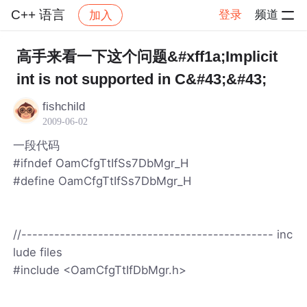
C++ 语言
登录
频道
加入
帖子详情
社区
C++ 语言
高手来看一下这个问题&#xff1a;Implicit
int is not supported in C&#43;&#43;
fishchild
2009-06-02
一段代码
#ifndef OamCfgTtIfSs7DbMgr_H
#define OamCfgTtIfSs7DbMgr_H
//---------------------------------------------- inc
lude files
#include <OamCfgTtIfDbMgr.h>