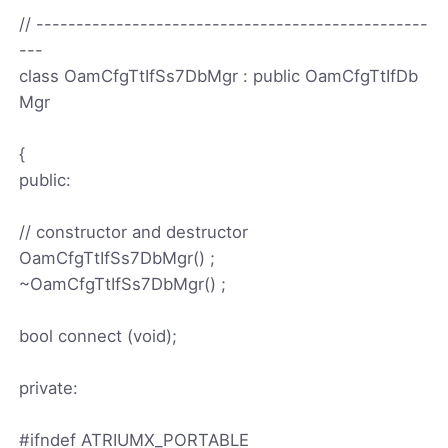
// -------------------------------------------------
---
class OamCfgTtIfSs7DbMgr : public OamCfgTtIfDb
Mgr
{
public:
// constructor and destructor
OamCfgTtIfSs7DbMgr() ;
~OamCfgTtIfSs7DbMgr() ;
bool connect (void);
private:
#ifndef ATRIUMX_PORTABLE