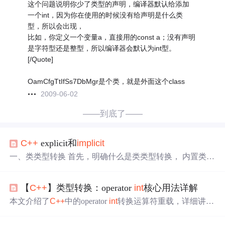
这个问题说明你少了类型的声明，编译器默认给添加
一个int，因为你在使用的时候没有给声明是什么类
型，所以会出现，
比如，你定义一个变量a，直接用的const a；没有声明
是字符型还是整型，所以编译器会默认为int型。
[/Quote]
OamCfgTtIfSs7DbMgr是个类，就是外面这个class
2009-06-02
——到底了——
C++
explicit和
implicit
一、类类型转换 首先，明确什么是类类型转换， 内置类型
存在定义了几种自动转换的规则，同样地，类也有定义隐
式的转换规则。 若构造函数没有声明explicit且只接受一个
【
C++
】类型转换：operator
int
核心用法详解
实参，则它可以进行隐式的类类型转换。（如何将一种类
类型转换为另一种类类型的转换规则） 类的构造函数默认
本文介绍了
C++
中的operator
int
转换运算符重载，详细讲解
是
implicit
的，可以进行隐式类类型转换的， explicit关键字
了其语法定义、基本用法和实际应用场景。主要内容包
只能用于修饰只有一个参数的类构造函数, 它的作用是...
括：转换运算符的基本语法格式，通过MyNumber类示例