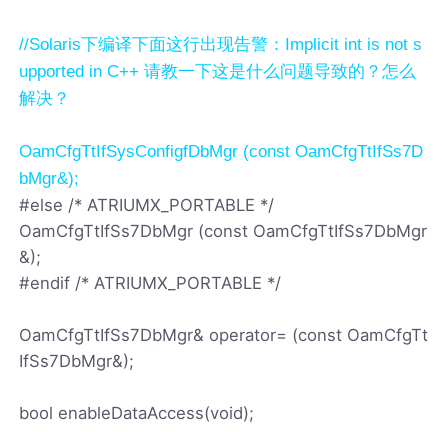
//Solaris下编译下面这行出现告警：Implicit int is not s
upported in C++ 请教一下这是什么问题导致的？怎么
解决？
OamCfgTtIfSysConfigfDbMgr (const OamCfgTtIfSs7D
bMgr&);
#else /* ATRIUMX_PORTABLE */
OamCfgTtIfSs7DbMgr (const OamCfgTtIfSs7DbMgr
&);
#endif /* ATRIUMX_PORTABLE */
OamCfgTtIfSs7DbMgr& operator= (const OamCfgTt
IfSs7DbMgr&);
bool enableDataAccess(void);