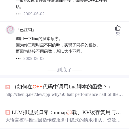
一般把C库文件放在最后面链接：如果是C++工程的
话。
2009-06-02
「已注销」
赞
调用一下liba的搜索顺序。
因为你工程时里不同的lib，实现了同样的函数。
而因为链接不同函数，所以大小不同。
2009-06-02
——到底了——
（如何在
C++
代码中调用Lua脚本的函数？）
http://chenlq.net/dev/cpp-why/50-half-performance-half-of-the-fl
exible-c-and-lua-hybrid-programming-how-lua-script-function-c
all-in-the-c-code.html [50]一半是性能，一半是灵活——
C++
LLM推理层归零：mmap
加
载、KV缓存复用与中断调度实战
和Lua
混合
编程
（如何在
C++
代码中调用Lua脚本的函
数？）
大语言模型推理层指传统服务中隐式的请求排队、资源调
度、上下文
加
载与KV缓存重建等时延叠
加
环节，其本质是