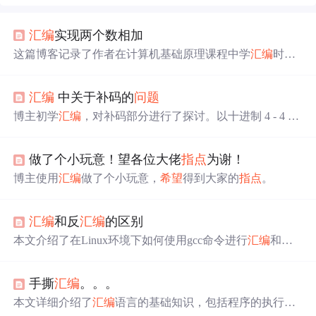
汇编
实现两个数相加
这篇博客记录了作者在计算机基础原理课程中学
汇编
时的
作业经历。作业要求是通过
汇编
语言，实现从键盘输入两
个一位数并相加，然后输出结果。作者提供了示例代码，
汇编
中关于补码的
问题
并表示该程序仅能处理一位数的相加，对于两位数以上的
情况尚未研究。文章还表达了
希望
对其他学习者有所帮助
博主初学
汇编
，对补码部分进行了探讨。以十进制 4 - 4 为
的愿望。
例，说明机器模式下高位可舍去，得出 -4 的补码计算方
式。同理，在二进制中也用类似方法理解补码，如 -1B 的
做了个小玩意！望各位大佬
指点
为谢！
补码计算，还
希望
达人给予
指点
。
博主使用
汇编
做了个小玩意，
希望
得到大家的
指点
。
汇编
和反
汇编
的区别
本文介绍了在Linux环境下如何使用gcc命令进行
汇编
和反
汇编
操作，并详细解释了
汇编
文件与反
汇编
文件之间的区
别。通过实例演示了从源代码到
汇编
再到反
汇编
的过程。
手撕
汇编
。。。
本文详细介绍了
汇编
语言的基础知识，包括程序的执行过