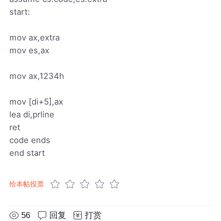
start:
mov ax,extra
mov es,ax
mov ax,1234h
mov [di+5],ax
lea di,prline
ret
code ends
end start
给本帖投票
56
回复
打赏