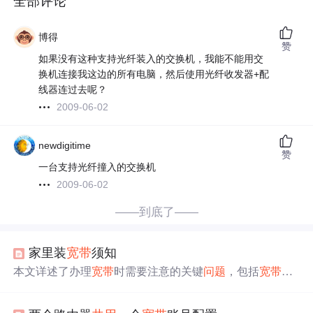
全部评论
博得
赞
如果没有这种支持光纤装入的交换机，我能不能用交
换机连接我这边的所有电脑，然后使用光纤收发器+配
线器连过去呢？
2009-06-02
newdigitime
赞
一台支持光纤撞入的交换机
2009-06-02
——到底了——
家里装
宽带
须知
本文详述了办理
宽带
时需要注意的关键
问题
，包括
宽带
类
型（裸
宽带
或融合套餐）、IPTV服务、网速选择、设备费
用与安装费、路由器选择以及测试网速的方法。此外，还