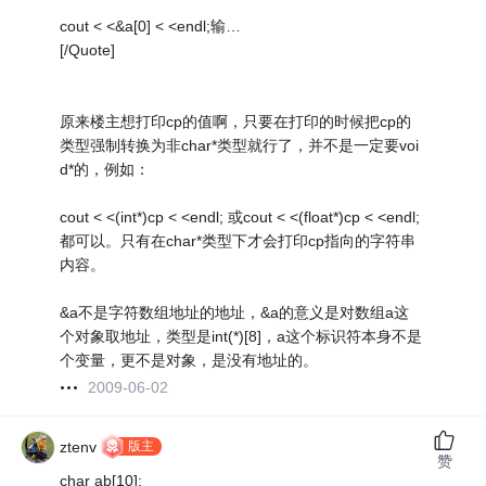
cout < <&a[0] < <endl;输…
[/Quote]
原来楼主想打印cp的值啊，只要在打印的时候把cp的
类型强制转换为非char*类型就行了，并不是一定要voi
d*的，例如：
cout < <(int*)cp < <endl; 或cout < <(float*)cp < <endl;
都可以。只有在char*类型下才会打印cp指向的字符串
内容。
&a不是字符数组地址的地址，&a的意义是对数组a这
个对象取地址，类型是int(*)[8]，a这个标识符本身不是
个变量，更不是对象，是没有地址的。
2009-06-02
版主
ztenv
赞
char ab[10];