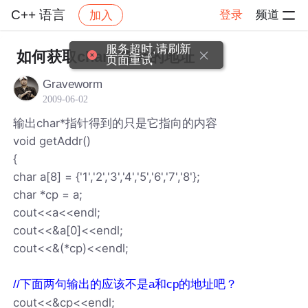
C++ 语言
登录
频道
加入
帖子详情
社区
C++ 语言
服务超时,请刷新
如何获取char* 指针的地址
页面重试
Graveworm
2009-06-02
输出char*指针得到的只是它指向的内容
void getAddr()
{
char a[8] = {'1','2','3','4','5','6','7','8'};
char *cp = a;
cout<<a<<endl;
cout<<&a[0]<<endl;
cout<<&(*cp)<<endl;
//下面两句输出的应该不是a和cp的地址吧？
cout<<&cp<<endl;