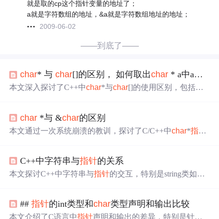
就是取的cp这个指针变量的地址了；
a就是字符数组的地址，&a就是字符数组地址的地址；
2009-06-02
——到底了——
char
* 与
char
[]的区别， 如何取出
char
* a中a指向的内存
本文深入探讨了C++中
char
*与
char
[]的使用区别，包括如
何
获取
指针
指向的内存
地址
及其本身
地址
。通过具体代码
示例，详细解释了字符串
指针
与字符数组在内存中的表现
char
*与 &
char
的区别
形式，以及它们之间的相互赋值和移动操作。
本文通过一次系统崩溃的教训，探讨了C/C++中
char
*
指针
与
char
变量在处理字符串时的区别。作者强调了
char
*作为
字符串
指针
的正确用法，并指出
char
变量取
地址
仅能
获取
C++中字符串与
指针
的关系
单个字符的问题。
本文探讨C++中字符串与
指针
的交互，特别是string类如何
表示字符串常量以及const
char
*的角色。内容涵盖字符串
初始化、string与const
char
*之间的转换，以及涉及字符串
##
指针
的int类型和
char
类型声明和输出比较
常量的一些特殊操作和
指针
取
地址
的行为。文章通过实例
解释了字符
指针
可能被视为字符串而非
地址
的现象，并提
本文介绍了C语言中
指针
声明和输出的差异，特别是针对in