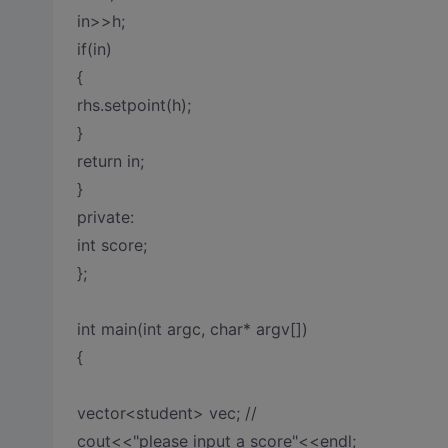
in>>h;
if(in)
{
rhs.setpoint(h);
}
return in;
}
private:
int score;
};
int main(int argc, char* argv[])
{
vector<student> vec; //
cout<<"please input a score"<<endl;