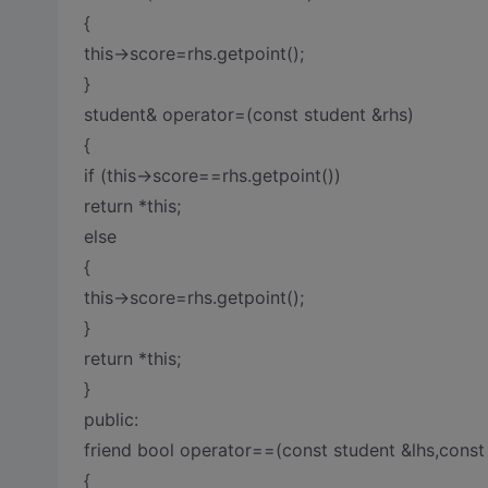
{
this->score=rhs.getpoint();
}
student& operator=(const student &rhs)
{
if (this->score==rhs.getpoint())
return *this;
else
{
this->score=rhs.getpoint();
}
return *this;
}
public:
friend bool operator==(const student &lhs,const
{