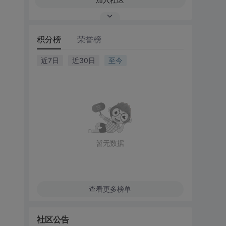
积分榜
荣誉榜
近7日
近30日
至今
暂无数据
查看更多榜单
社区公告