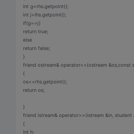
int g=rhs.getpoint();
int j=lhs.getpoint();
if(g==j)
return true;
else
return false;
}
friend ostream& operator<<(ostream &os,const s
{
os<<rhs.getpoint();
return os;
}
friend istream& operator>>(istream &in, student 
{
int h;