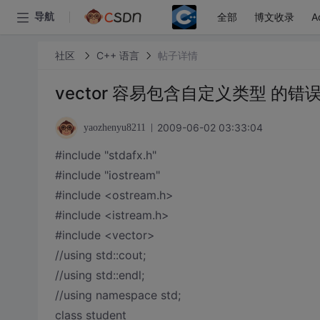
全部
博文收录
A
导航
社区
C++ 语言
帖子详情
vector 容易包含自定义类型 的
2009-06-02 03:33:04
yaozhenyu8211
#include "stdafx.h"
#include "iostream"
#include <ostream.h>
#include <istream.h>
#include <vector>
//using std::cout;
//using std::endl;
//using namespace std;
class student