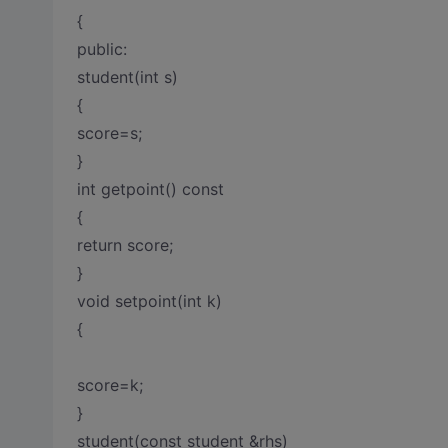
{
public:
student(int s)
{
score=s;
}
int getpoint() const
{
return score;
}
void setpoint(int k)
{
score=k;
}
student(const student &rhs)