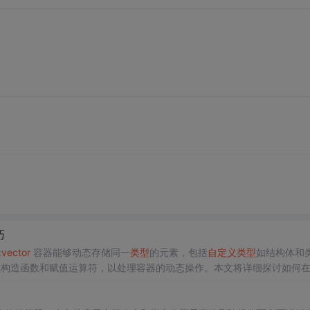
巧
::
vector
容器能够动态存储同一
类型
的元素，包括
自定义
类型
如结构体和
贝构造函数和赋值运算符，以处理容器的动态操作。本文将详细探讨如何
括...