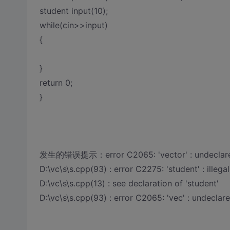
student input(10);
while(cin>>input)
{
}
return 0;
}
发生的错误提示：error C2065: 'vector' : undeclared
D:\vc\s\s.cpp(93) : error C2275: 'student' : illega
D:\vc\s\s.cpp(13) : see declaration of 'student'
D:\vc\s\s.cpp(93) : error C2065: 'vec' : undeclare