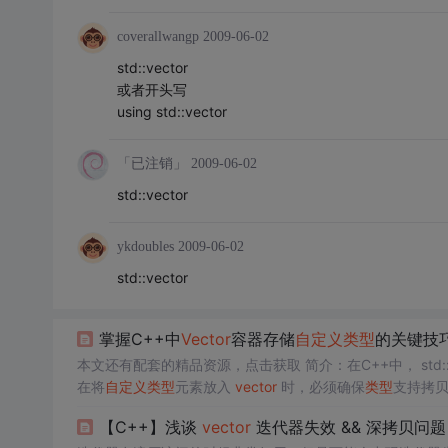
coverallwangp
2009-06-02
std::vector
或者开头写
using std::vector
「已注销」
2009-06-02
std::vector
ykdoubles
2009-06-02
std::vector
掌握C++中
Vector
容器存储
自定义
类型
的关键技
本文还有配套的精品资源，点击获取 简介：在C++中， std
在将
自定义
类型
元素放入
vector
时，必须确保
类型
支持拷
tor
中使用
自定义
类型
，并涵盖相关的注意事项和最佳实践，包
【C++】浅谈
vector
迭代器失效 && 深拷贝问题