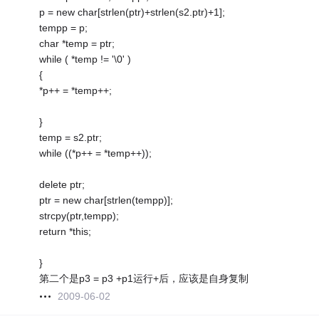
p = new char[strlen(ptr)+strlen(s2.ptr)+1];
tempp = p;
char *temp = ptr;
while ( *temp != '\0' )
{
*p++ = *temp++;
}
temp = s2.ptr;
while ((*p++ = *temp++));
delete ptr;
ptr = new char[strlen(tempp)];
strcpy(ptr,tempp);
return *this;
}
第二个是p3 = p3 +p1运行+后，应该是自身复制
2009-06-02