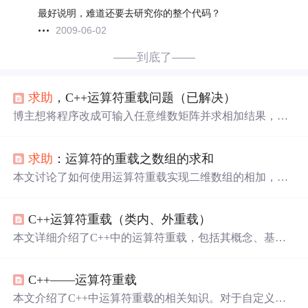
最好说明，难道还要去研究你的整个代码？
2009-06-02
——到底了——
求助
，C++运算符重载问题（已解决）
博主想将程序改成可输入任意维数矩阵并求相加结果，修
改后程序运行时跳过 cin>> 步骤，无法输入矩阵元素，不
确定是构造函数还是
重载运算符
的问题，希望得到帮助。
求助
：运算符的重载之数组的求和
本文讨论了如何使用运算符重载实现二维数组的相加，指
出现有代码无法处理两个数组的合并，提出通过构造新函
数来承载并操作数组数据的解决方案。
C++运算符重载（类内、外重载）
本文详细介绍了C++中的运算符重载，包括其概念、基本
格式和两种重载方法：类内重载和类外重载。通过实例展
示了如何重载二元运算符如+，以及一元运算符如++。此
C++——运算符重载
外，还讨论了等号运算符的重载，以避免浅拷贝带来的问
题。
本文介绍了C++中运算符重载的相关知识。对于自定义类