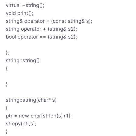
virtual ~string();
void print();
string& operator = (const string& s);
string operator + (string& s2);
bool operator == (string& s2);
};
string::string()
{
}
string::string(char* s)
{
ptr = new char[strlen(s)+1];
strcpy(ptr,s);
}