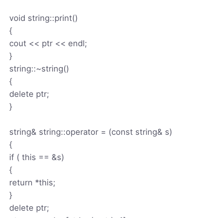
void string::print()
{
cout << ptr << endl;
}
string::~string()
{
delete ptr;
}
string& string::operator = (const string& s)
{
if ( this == &s)
{
return *this;
}
delete ptr;