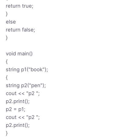
return true;
}
else
return false;
}
void main()
{
string p1("book");
{
string p2("pen");
cout << "p2 ";
p2.print();
p2 = p1;
cout << "p2 ";
p2.print();
}