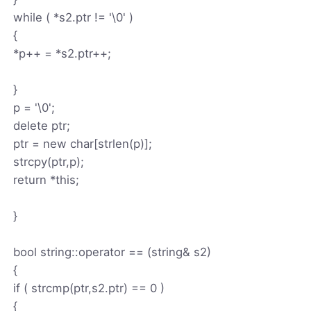
while ( *s2.ptr != '\0' )
{
*p++ = *s2.ptr++;
}
p = '\0';
delete ptr;
ptr = new char[strlen(p)];
strcpy(ptr,p);
return *this;
}
bool string::operator == (string& s2)
{
if ( strcmp(ptr,s2.ptr) == 0 )
{