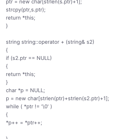
ptr = new char[strlen(s.ptr)+1];
strcpy(ptr,s.ptr);
return *this;
}
string string::operator + (string& s2)
{
if (s2.ptr == NULL)
{
return *this;
}
char *p = NULL;
p = new char[strlen(ptr)+strlen(s2.ptr)+1];
while ( *ptr != '\0' )
{
*p++ = *ptr++;
}