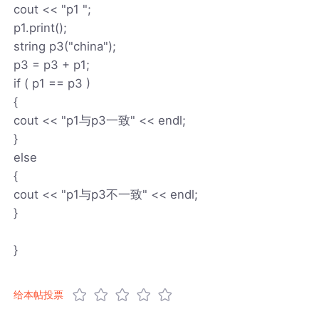
cout << "p1 ";
p1.print();
string p3("china");
p3 = p3 + p1;
if ( p1 == p3 )
{
cout << "p1与p3一致" << endl;
}
else
{
cout << "p1与p3不一致" << endl;
}
}
给本帖投票