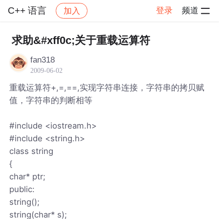
C++ 语言
登录
频道
加入
帖子详情
社区
C++ 语言
求助&#xff0c;关于重载运算符
fan318
2009-06-02
重载运算符+,=,==,实现字符串连接，字符串的拷贝赋
值，字符串的判断相等
#include <iostream.h>
#include <string.h>
class string
{
char* ptr;
public:
string();
string(char* s);