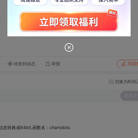
转发到动态
举报
写回
切换为时间
发表回
转换成64bit,函数名：chartobits