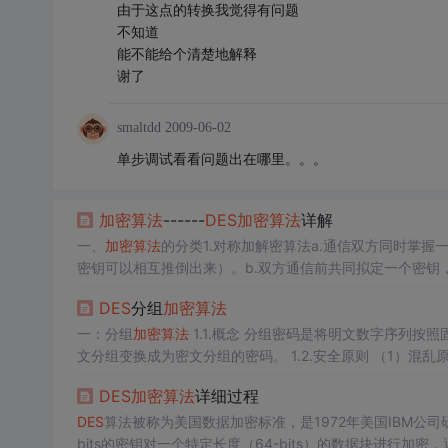
由于这点的转换我觉得有问题
不知道
能不能给个清楚地解释
谢了
smaltdd
2009-06-02
单步调试看看问题出在哪里。。。
加密算法
------
DES
加密算法
详解
一、
加密算法
的分类1.对称加解密算法a.通信双方同时掌
密钥可以相互推倒出来）。b.双方通信前共同拟定一个密钥，
私钥加解密算法a.通信双方掌握不同的密钥，不同方向的加
DES
分组
加密算法
法是一个利用56...
一：分组
加密算法
1.1.概念 分组密码是将明文数字
文分组变换成为密文分组的密码。 1.2.安全原则 （1）混乱原则：使得密文和对应明文和密钥之间的关系足够复杂，以至于密码分析者无法
利用这种关系。 （2）扩散原则：使得每一个明文bi
DES
加密算法
详细过程
DES
算法被称为美国数据加密标准，是1972年美国IBM公
bits的密钥对一个特定长度（64-bits）的数据块进行加密