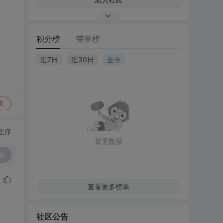
积分榜
荣誉榜
近7日
近30日
至今
复
正序
暂无数据
复
查看更多榜单
社区公告