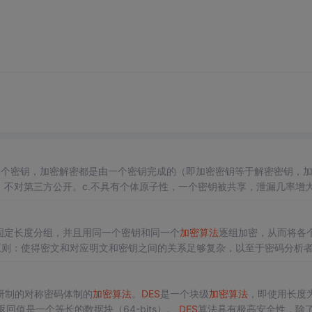
握一个密钥，加密解密都是由一个密钥完成的（即加密密钥等于解密密钥，
不对第三方公开。c.不具有个体原子性，一个密钥被共享，泄漏几率增大
解密由不同的密钥完成。二、对称
加密算法
的代表----
DES
加密算法
原理：
序列按照固定长度分组，并且用同一个密钥和同一个
加密算法
逐组加密，从而将各
t和密钥bit影响尽可能多的密文bit，用来隐藏明文的统计特性和结构规律...
司研制的对称密码体制的
加密算法
。
DES
是一个块级
加密算法
，即使用长度为
，返回值是一个等长的数据块（64-bits）。
DES
算法具有极高安全性，除