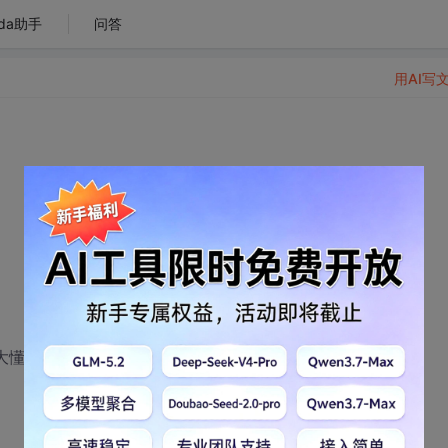
da助手
问答
用AI写
不大懂