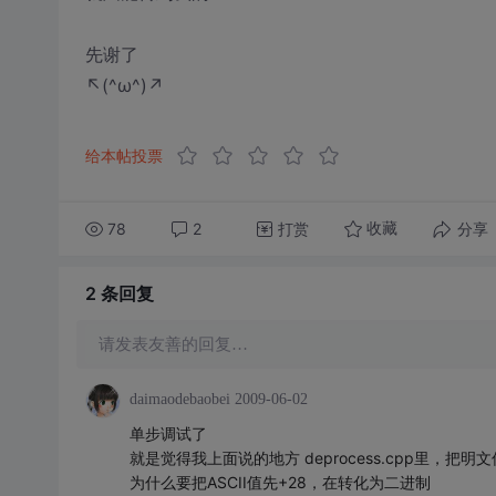
先谢了
↖(^ω^)↗
给本帖投票
78
2
打赏
分享
收藏
2 条
回复
请发表友善的回复…
daimaodebaobei
2009-06-02
单步调试了
就是觉得我上面说的地方 deprocess.cpp里，把明文信息
为什么要把ASCII值先+28，在转化为二进制