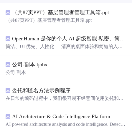
（共87页PPT）基层管理者管理工具箱.ppt
（共87页PPT）基层管理者管理工具箱.ppt
OpenHuman 是你的个人 AI 超级智能 私密、简洁、极其强大
简洁、UI 优先、人性化 — 清爽的桌面体验和简短的入门
流程让你从安装到拥有一个可用的智能体仅需几次点击
——无需先配置，无需终端。智能体有一张脸：一个桌面
公司-副本.ljobx
吉祥物，会说话、能感知周围环境、可作为真实参与者加
入你的 Google Meet 会议、跨周记住你，即使你停止输入
公司-副本
后仍在后台持续思考。
委托和匿名方法示例程序
在日常的编码过程中，我们很容易不经意间使用委托和匿
名方法。你可能没有定义过委托类型，但用到定义好的委
托类型是自然不过的。本资源是一个使用委托和匿名方法
AI Architecture & Code Intelligence Platform
的完整项目示例。
AI-powered architecture analysis and code intelligence. Detects
circular deps, layer violations, dead modules, and more.