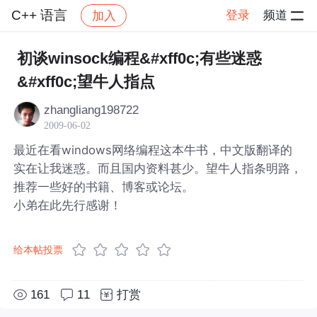
C++ 语言
登录
频道
加入
帖子详情
社区
C++ 语言
初谈winsock编程&#xff0c;有些迷惑
&#xff0c;望牛人指点
zhangliang198722
2009-06-02
最近在看windows网络编程这本牛书，中文版翻译的
实在让我迷惑。而且国内资料甚少。望牛人指条明路，
推荐一些好的书籍、博客或论坛。
小弟在此先行感谢！
给本帖投票
161
11
打赏