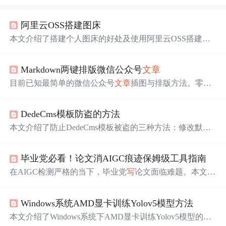
阿里云OSS搭建图床
本文介绍了搭建个人图床的好处及使用阿里云OSS搭建图
床的方法。因
网上
图床易被封，搭建个人图床可随时使用
图片链接。教程包括开通阿里云OSS服务、新建Bucket、
Markdown两键排版微信公众号
文章
用PicGo上传图片并配置图床，还提及使用方法和保存acce
sskey的注意事项。
目前已知最简单的微信公众号
文章
插图与排版方法。零基
础图文教程。教会了也不收费哦。 :-P 痛点 前些日子，我
写
了一篇《Markdown懒
办法
排版微信公众号
文章
》，很受
DedeCms模板防盗的方法
读者欢迎。简书平台上该文的统计数据如下： 在留言和私
信中，读者们问了不少问题。 有人特别烦插图。本地图片
本文介绍了防止DedeCms模板被盗的三种方法：修改默认
链接是没法正...
模板文件夹名称、更改默认模板文件名以及创建新的模板
文件夹并指定模板。通过这些措施，可以提高模板的安全
毕业党必看！论文消AIGC痕迹保姆级工具指南
性，有效防止模板被
轻易
复制
。
在AIGC检测严格的当下，毕业党
写
论文面临难题。本文分
享了笔灵AI、查查呗、言笔AI、火龙果
写
作和懒人论文等
几款降AIGC的AI工具。这些工具各有特点，如笔灵AI操
Windows系统AMD显卡训练Yolov5模型方法
作简单、安全可靠，查查呗能精准去AI痕迹等，助毕业党
应对论文检测。
本文介绍了Windows系统下AMD显卡训练Yolov5模型的困