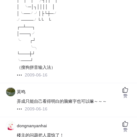
│ │ │ ╭┤││ │
│ ╰─│┐││││ │
│╰──╯╯│├└┼─╯
╯────╯└└ └
┌─┴──┐
│───┐╯
╰ ┌┘
╰╮
└───┼┘
╰───┘
（搜狗拼音输入法）
2009-06-16
莫鸣
赞
弄成只能自己看得明白的脑瘫字也可以嘛～～～
2009-06-16
dongnanyanhai
赞
楼主的问题把人震惊了！