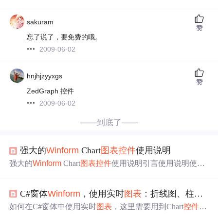
sakuram
赞
忘了说了，要免费的哦。
2009-06-02
hnjhjzyyxgs
赞
ZedGraph 控件
2009-06-02
——到底了——
强大的
Winform
Chart
图表
控件
使用说明
强大的
Winform
Chart
图表
控件
使用说明引言使用说明使用
示例资料 引言 以前经常开发网页端的软件，
图表
组件一般
用echart，功能和样式都非常齐全。但是当用
winform
开发
C#窗体
Winform
，使用实时
图表
：折线图、柱状图
时，类似的组件就很少了，而且稍微好点的都还收费。 后
来探索了下
winform
自带的 chart
控件
，发现其功能非常强
如何在C#窗体中使用实时
图表
，这里需要用到Chart
控件
。
大，只要你有好看的设计图，基本上都可以按设计图调整
先看下Demo效果图： 一、创建
Winform
窗体，并找到Chart