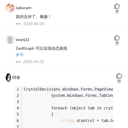
sakuram
赞
真的去掉了。佩服！
2009-06-08
wuyq11
赞
ZedGraph 可以实现动态曲线
参考
2009-06-02
阿泰
赞
CrystalDecisions.Windows.Forms.PageView oPage
            System.Windows.Forms.TabControl o
            foreach (object tab in crystalRep
            {
string
 sControl = tab.GetType