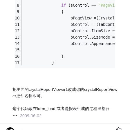
if
 (sControl == 
"PageView"
)
                {
                    oPageView =(CrystalDecisi
                    oControl = (TabControl)(o
                    oControl.ItemSize = 
new
 S
                    oControl.SizeMode = Syste
                    oControl.Appearance = Sys
                }
            }
把里面的crystalReportViewer1改成你的crystalReportView
er控件名称即可。
这个代码放在form_load 或者是报表生成的过程里都行
2009-06-02