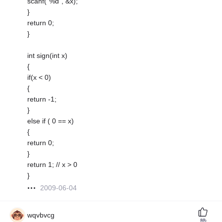
scanf("%d", &x);
}
return 0;
}
int sign(int x)
{
if(x < 0)
{
return -1;
}
else if ( 0 == x)
{
return 0;
}
return 1; // x > 0
}
2009-06-04
wqvbvcg
赞