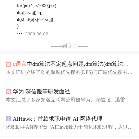
for(j=i+1;j<1000;j++)
if(a[i]>a[j])i=j;
if(k!=i){a[k]<-->a[i]}
}
2009-06-02
——到底了——
c语言
中dfs算法不定起点问题,dfs算法(dfs算法例子)
本文详细介绍了图的深度优先搜索(DFS)与广度优先搜索(B
FS)算法，探讨了这两种算法的基本原理、实现方式及其时
间复杂度。同时，针对有向图与无向图的不同应用场景进
华为 深信服等研发面经
行了讨论。
本文汇总了多家知名互联网公司如华为、深信服、迅雷、
猿辅导的研发岗位面试经历，涵盖Java、C++、Golang、Py
thon、数据库、操作系统、网络、Docker、Kubernetes等技
AIHawk：首款求职申请 AI 网络代理
术领域的常见面试问题及答案。
求职助手AI智能代理AIHawk致力于简化求职过程，通过自
动化职位申请流程。借助人工智能，它能够帮助用户以定