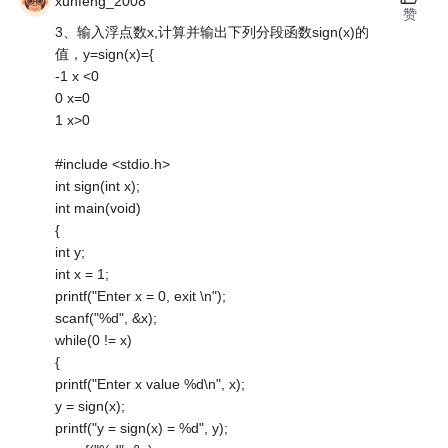
xunfeng_2008
赞
3、输入浮点数x,计算并输出下列分段函数sign(x)的
值，y=sign(x)={
-1 x <0
0 x=0
1 x>0
#include <stdio.h>
int sign(int x);
int main(void)
{
int y;
int x = 1;
printf("Enter x = 0, exit \n");
scanf("%d", &x);
while(0 != x)
{
printf("Enter x value %d\n", x);
y = sign(x);
printf("y = sign(x) = %d", y);