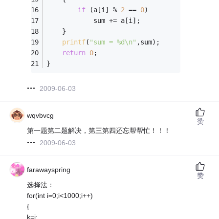
if
 (a[i] % 
2
 == 
0
)
			sum += a[i];
	}
printf
(
"sum = %d\n"
,sum);
return
0
;
}
2009-06-03
wqvbvcg
赞
第一题第二题解决，第三第四还忘帮帮忙！！！
2009-06-03
farawayspring
赞
选择法：
for(int i=0;i<1000;i++)
{
k=i;