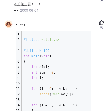
还差第三题！！！！
2009-06-04
nk_ysg
赞
#
include
<stdio.h>
#
define
 N 100
int
main
(
void
)
{
int
 a[N];
int
 sum = 
0
;
int
 i;
for
 (i = 
0
; i < N; ++i)
scanf
(
"%d"
,&a[i]);
for
 (i = 
0
; i < N; ++i)
	{