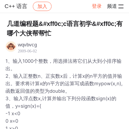
C++ 语言
登录
频道
加入
帖子详情
社区
C++ 语言
几道编程题&#xff0c;c语言初学&#xff0c;有
哪个大侠帮帮忙
wqvbvcg
2009-06-02
1、输入1000个整数，用选择法将它们从大到小排序输
出。
2、输入正整数n、正实数x后，计算x的n平方的值并输
出。要求将计算x的n平方的运算写成函数mypow(x,n),
函数返回值的类型为double。
3、输入浮点数x,计算并输出下列分段函数sign(x)的
值，y=sign(x)={
-1 x<0
0 x=0
1 x>0