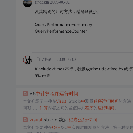
findcsdn
2009-06-02
及其精确的计时方法，精确到微妙。
QueryPerformanceFrequency
QueryPerformanceCounter
「已注销」
2009-06-02
#include<time>不行，我换成#include<t
的c++啊
VS
中
计算
程序
运行时间
本文介绍了一种在
Visual
Studio
中
测量
程序
运行时间
的方法，通
间戳，并
计算
两者之间的差值得到
程序
的
运行时间
。
visual
studio 统计
程序
运行时间
本文介绍两种在
C++
及C
中
实现时间测量的方法，第一种使用c