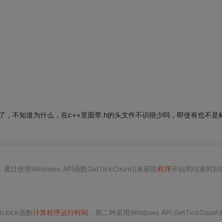
ime.h>就行了，不知道为什么，在c++里面带.h的头文件不识很少吗，即使有也不是
过使用Windows API函数GetTickCount()来获取
程序
开始和结束时刻
lock函数
计算
程序
运行时间
，第二种采用Windows API GetTickCoun