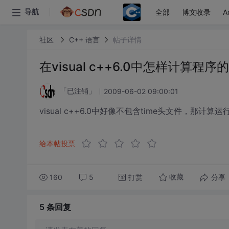
全部
博文收录
A
导航
社区
C++ 语言
帖子详情
在visual c++6.0中怎样计算程
2009-06-02 09:00:01
「已注销」
visual c++6.0中好像不包含time头文件，那计
给本帖投票
160
5
打赏
分享
收藏
5 条
回复