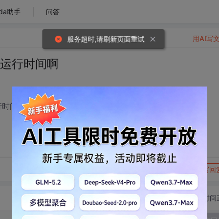
da助手
问答
用AI写
服务超时,请刷新页面重试
序的运行时间啊
算运行时间怎么办啊？
转发到动态
举报
写回
切换为时间