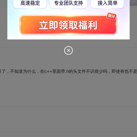
发表回
time.h>就行了，不知道为什么，在c++里面带.h的头文件不识很少吗，即使有也不