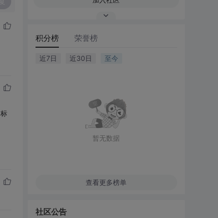
复
积分榜
荣誉榜
近7日
近30日
至今
是标
暂无数据
查看更多榜单
社区公告