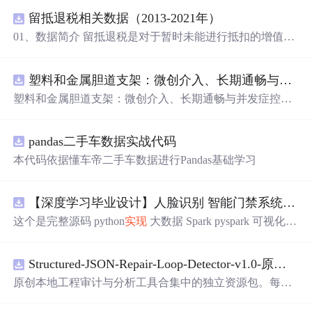
留抵退税相关数据（2013-2021年）
01、数据简介 留抵退税是对于暂时未能进行抵扣的增值
税，但将来可以抵扣的“进项”增值税进行提前退还。这种
情况通常出现在进项税额大于销项税额时，即形成了留抵
塑料和金属胆道支架：微创介入、长期通畅与并发症控制驱动全球市场增长.docx
税额。简单来说，就是企业现在还不能抵扣的增值税，可
以予以提前全额退还。 留抵退税是一项重要的税收政策优
塑料和金属胆道支架：微创介入、长期通畅与并发症控制
惠措施，旨在减轻企业税收负担、促进经济发展。企业应
驱动全球市场增长
充分了解并合理利用这一政策优惠措施。 数据名称：留抵
退税相关数据 数据年份：2013-2021年 02、相关数据 证券
pandas二手车数据实战代码
代码、证券简称、会计期间、上市日期、行业代码、行业
本代码依据懂车帝二手车数据进行Pandas基础学习
名称、post、treat、treat*post。
【深度学习毕业设计】人脸识别 智能门禁系统(深度学习+OpenCV DNN+FastAPI+Vue3) 源码+论文 完整版
这个是完整源码 python
实现
大数据 Spark pyspark 可视化大
屏+Kafka+FastAPI+Vue3 【深度学习毕业设计】人脸识别
智能门禁系统(深度学习+OpenCV DNN+FastAPI+Vue3) 源
Structured-JSON-Repair-Loop-Detector-v1.0-原创源码与文档.zip
码+论文 完整版 数据库Mysql 出入控制是安防体系中的基
础环节。长期以来，IC 卡、密码键盘和门禁钥匙在企事业
原创本地工程审计与分析工具合集中的独立资源包。每个
单位中广泛使用，但存在卡片易丢失、密码易泄露、冒用
ZIP包含完整源码、3项自动化测试、可复现合成示例、离
难追溯等问题。尤其在人员流动性较高的园区与写字楼场
线HTML、JSON与SVG报告、1080×720真实运行效果图、