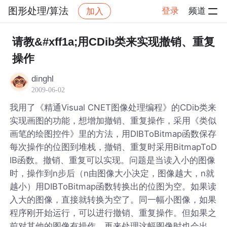
图形处理/算法
登录
频道
加入
帖子详情
社区
图形处理/算法
请教&#xff1a;用CDib类来实现撤销、重复
操作
dinghl
2009-06-02
我用了《精通Visual CNET图像处理编程》的CDib类来
实现画图的功能，想增加撤销、重复操作，采用《类似
画笔的绘图控件》里的方法，用DIBToBitmap函数保存
每次操作的位图到堆栈，撤销、重复时采用BitmapToD
IB函数。撤销、重复可以实现。问题是当读入小的图像
时，操作到n步后（n由图像大小决定，图像越大，n就
越小）用DIBToBitmap函数转换出的位图为空。如果读
入大的图像，直接就转换为空了。同一幅小图像，如果
程序刚开始运行，可以进行撤销、重复操作。但如果之
前对其他的图像有操作，再来处理这幅图像时也会出