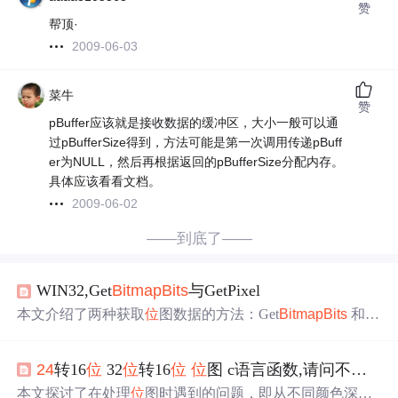
赞
帮顶·
2009-06-03
菜牛
赞
pBuffer应该就是接收数据的缓冲区，大小一般可以通
过pBufferSize得到，方法可能是第一次调用传递pBuff
er为NULL，然后再根据返回的pBufferSize分配内存。
具体应该看看文档。
2009-06-02
——到底了——
WIN32,Get
Bitmap
Bits
与GetPixel
本文介绍了两种获取
位
图数据的方法：Get
Bitmap
Bits
和 G
etPixel。Get
Bitmap
Bits
函数用于复制指定设备相关
位
图的
位
图
位
到缓冲区，而 GetPixel 则用于获取指定坐标处的
R
24
转16
位
32
位
转16
位
位
图 c语言函数,请问不确定格式的
GB
值。通常情况下，Get
Bitmap
Bits
的效率比 GetPixel 高
出至少十倍，因此在频繁读取像素值时推荐使用前者。
本文探讨了在处理
位
图时遇到的问题，即从不同颜色深度