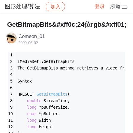
图形处理/算法
登录
频道
加入
帖子详情
社区
图形处理/算法
GetBitmapBits&#xff0c;24位rgb&#xff01;
Comeon_01
2009-06-02
IMediaDet::GetBitmapBits
The GetBitmapBits method retrieves a video frame
Syntax
HRESULT 
GetBitmapBits
(
double
 StreamTime, 
long
 *pBufferSize, 
char
 *pBuffer, 
long
 Width, 
long
 Height