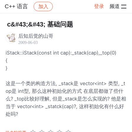
C++ 语言
登录
频道
加入
帖子详情
社区
C++ 语言
c&#43;&#43; 基础问题
后知后觉的山哥
2009-06-03
iStack::iStack(const int cap):_stack(cap),_top(0)
{
}
这是一个类的构造方法, _stack是 vector<int> 类型, _t
op是 int型, 那么这种初始化的方式 在底层都做了些什
么? _top比较好理解, 但是_stack是怎么实现的? 他是相
当于 vector<int> _statck(cap)?, 这样初始化有什么好
处吗?