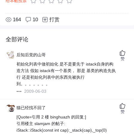
给本帖投票
164
10
打赏
全部评论
后知后觉的山哥
赞
初始化列表中做初始化 是不是要先于 istack自身的构
造方法 假如 istack有一个基类， 那是 基类的构造先执
行 还是初始化列表中的东西先被执行
到。。。。。。。
2009-06-03
猫已经找不回了
赞
[Quote=引用 2 楼 binghuazh 的回复:]
引用楼主 slamjam 的帖子:
iStack::iStack(const int cap):_stack(cap),_top(0)