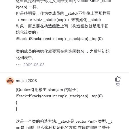
这里就是相当于你定义局部变量的 vector <int> _statc
k(cap) 一样。
但是很明显，作为类成员的 _statck不能像上面那样写
（ vector <int> _statck(cap) ）来初始化 _statck
对象，而是要在构造函数上写（构造函数就是用来初
始化该类的）：
iStack::iStack(const int cap):_stack(cap),_top(0)
类的成员的初始化就要写在构造函数名 ：之后的初始
化列表中。
2009-06-03
mujiok2003
赞
[Quote=引用楼主 slamjam 的帖子:]
iStack::iStack(const int cap):_stack(cap),_top(0)
{
}
这是一个类的构造方法, _stack是 vector <int> 类型, _t
op是 int型, 那么这种初始化的方式 在底层都做了些什