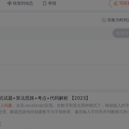
转发到动态
举报
写回
切换为时间
发表回
） | 机试题+算法思路+考点+代码解析 【2023】
入
问题
，涉及JavaScript实现。在数字和英文两种模式下，根据输入的
处理。解题思路包括创建数字与字母映射、遍历输入字符串并判断模式来
大