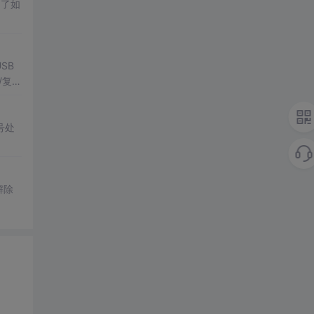
明了如
SB
/复
号处
解除