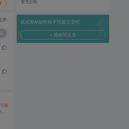
暂无公告
复
正序
试试用AI创作助手写篇文章吧
复
+ 用AI写文章
字符
模
计算