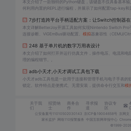
本文介绍了一款独特的Python键盘，该键盘不仅具备基本
何利用内置的REPL进行编程，并展示了如何配置tap-key
7步打造跨平台手柄适配方案：让Switch控制器
本文详解BetterJoy开源工具如何实现Nintendo Switch 
连接诊断、ViGEmBus驱动配置、
模拟
器兼容性（CEMU/Ci
古）、性能基准测试及开源贡献路径，核心技术为HID协议转换
248 基于单片机的数字万用表设计
本文介绍了如何打开并运行仿真文件，操作电压、电流和电
理的编程细节。,
adb小天才,小天才调试工具包下载
小天才adb工具包是一款用于连接和管理手机与电子手表的
锁定。软件特点是便携式、无需安装，提供命令行交互和
模
关于我
招贤纳
商务合
寻求报
协议专
们
士
作
道
区
公安备案号11010502030143
京ICP备19004658号
京网文〔
家长监护
网络110报警服务
中国互联网举报中心
Chro
©1999-2