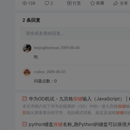
139
2
打赏
分享
收藏
2 条
回复
请发表友善的回复…
beijingbeerman
2009-06-04
吃
cxdzxc
2009-06-03
问题点数：0
华为OD机试 - 九宫格
按键
输入（JavaScript
本文详细介绍了华为在线测评（OD）中的一道九宫格
按键
输
拟
输出屏幕显示的字符，包括模式切换、延迟及连续
按键
的
输出。
python键盘
按键
名称_跑Python的键盘可以很强