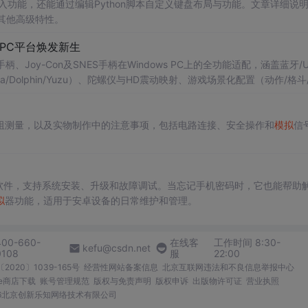
输入功能，还能通过编辑Python脚本自定义键盘布局与功能。文章详细说
和其他高级特性。
在PC平台焕发新生
Pro手柄、Joy-Con及SNES手柄在Windows PC上的全功能适配，涵盖蓝牙/U
tra/Dolphin/Yuzu）、陀螺仪与HD震动映射、游戏场景化配置（动作/格斗
与XInput虚拟设备注入。
阻测量，以及实物制作中的注意事项，包括电路连接、安全操作和
模拟
信
软件，支持系统安装、升级和故障调试。当忘记手机密码时，它也能帮助
拟
器功能，适用于安卓设备的日常维护和管理。
400-660-
在线客
工作时间 8:30-
kefu@csdn.net
0108
服
22:00
2020〕1039-165号
经营性网站备案信息
北京互联网违法和不良信息举报中心
me商店下载
账号管理规范
版权与免责声明
版权申诉
出版物许可证
营业执照
026北京创新乐知网络技术有限公司