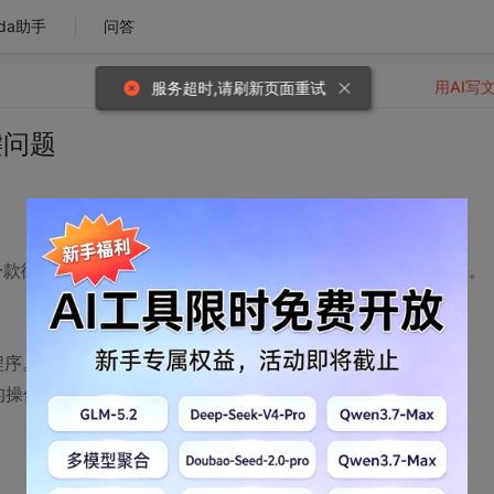
da助手
问答
用AI写
服务超时,请刷新页面重试
键问题
（一款街机PC模拟器程序）的模拟按键问题都没得到相应的解决。
。
程序。
作呢？比如“A”键，键值："65"