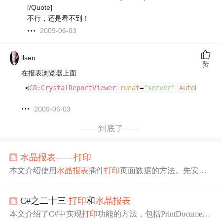
[/Quote]
不行，还是看不到！
2009-06-03
llsen
赞
在报表浏览器上面
<
CR:CrystalReportViewer
runat
=
"server"
AutoDataBi
2009-06-03
——到底了——
水晶报表
——
打印
本文介绍使用
水晶报表
插件
打印
页面数据的方法。先安装
插件并判断是否安装成功，接着设计报表模板，在控制器
定义
打印
方法，将查询数据绑定到数据集的数据表，最后
C#之二十三
打印
和
水晶报表
在页面调用该方法。还说明了添加数据集及表的方式，设
计好模板后添加数据，以流文件形式返回。
本文介绍了C#中实现
打印
功能的方法，包括PrintDocumen