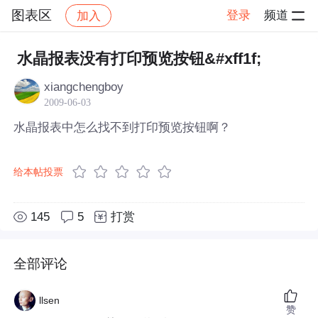
图表区
登录
频道
加入
帖子详情
社区
图表区
水晶报表没有打印预览按钮&#xff1f;
xiangchengboy
2009-06-03
水晶报表中怎么找不到打印预览按钮啊？
给本帖投票
145
5
打赏
全部评论
llsen
赞