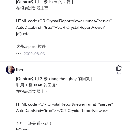
[Quote=引用 1 楼 llsen 的回复:]
在报表浏览器上面
HTML code<CR:CrystalReportViewer runat="server"
AutoDataBind="true"></CR:CrystalReportViewer>
[/Quote]
这是asp.net控件
2009-06-03
llsen
赞
[Quote=引用 2 楼 xiangchengboy 的回复:]
引用 1 楼 llsen 的回复:
在报表浏览器上面
HTML code <CR:CrystalReportViewer runat="server"
AutoDataBind="true"> </CR:CrystalReportViewer>
不行，还是看不到！
[/Quote]