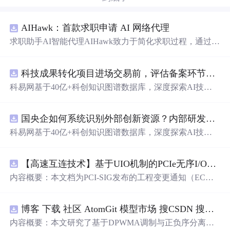
AIHawk：首款求职申请 AI 网络代理
求职助手AI智能代理AIHawk致力于简化求职过程，通过自
动化职位申请流程。借助人工智能，它能够帮助用户以定
制化的方式申请多个职位。
科技成果转化项目进场交易前，评估备案环节需要准备哪些材料？.docx
科易网基于40亿+科创知识图谱数据库，深度探索AI技术
在技术转移、成果转化、技术经纪、知识产权、产业创
新、科技招商等垂直领域的多样化应用场景，研究科技创
国央企如何系统识别外部创新资源？内部研发体系完善，但对外部高校、中小科技企业技术能力缺乏动态认知。.docx
新领域的AI+数智化解决方案，推动科技创新与产业创新
智能化发展。
科易网基于40亿+科创知识图谱数据库，深度探索AI技术
在技术转移、成果转化、技术经纪、知识产权、产业创
新、科技招商等垂直领域的多样化应用场景，研究科技创
【高速互连技术】基于UIO机制的PCIe无序I/O扩展：多路径架构下内存请求的高性能传输与排序控制方案设计
新领域的AI+数智化解决方案，推动科技创新与产业创新
智能化发展。
内容概要：本文档为PCI-SIG发布的工程变更通知（EC
N），介绍了名为“无序输入/输出（Unordered I/O, UIO）”
的新功能，旨在解决传统PCI/PCIe架构中严格的顺序传输
博客 下载 社区 AtomGit 模型市场 搜CSDN 搜索 AI 搜索 会员中心 创作中心 基于DPWMA调制与正负序分离的ANPC三电平并网逆变器前馈控制策略研究（Simulink仿真实现）
规则对多路径拓扑和高性能IO系统的限制。UIO基于Flit模
式，定义了一套新的TLP（事务层包）类型和规则，允许
内容概要：本文研究了基于DPWMA调制与正负序分离的