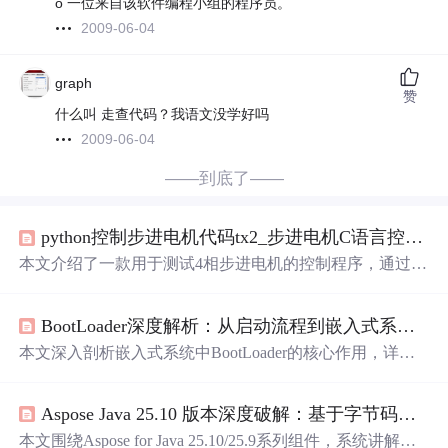
o 一位来自该软件编程小组的程序员。
2009-06-04
graph
赞
什么叫 走查代码？我语文没学好吗
2009-06-04
——到底了——
python控制步进电机代码tx2_步进电机C语言控制，
本文介绍了一款用于测试4相步进电机的控制程序，通过6
个按键实现加速、减速、启动、停止等功能，并利用数码
管显示速度等级。
BootLoader深度解析：从启动流程到嵌入式系统优化
本文深入剖析嵌入式系统中BootLoader的核心作用，详细
阐述其两阶段启动机制（Stage1
汇编
初始化与Stage2 C语言
加载），涵盖硬件初始化、内存检测、内核搬运、启动参
Aspose Java 25.10 版本深度破解：基于字节码修改的实战指南
数传递及跳转规范。同时介绍下载模式与启动加载模式的
应用场景，并给出基于U-Boot的实际优化策略，包括精简
本文围绕Aspose for Java 25.10/25.9系列组件，系统讲解基