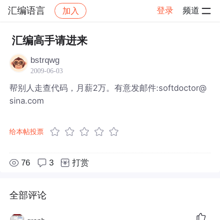
汇编语言
登录
频道
加入
帖子详情
社区
汇编语言
汇编高手请进来
bstrqwg
2009-06-03
帮别人走查代码，月薪2万。有意发邮件:softdoctor@
sina.com
给本帖投票
76
3
打赏
全部评论