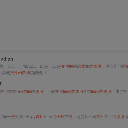
python
一目录下，如A.py、B.py、C.py
文件
间
的
函数
和
类
调用
；还涉及不同
现对其他
文件
函数
和
类
的使用。
式
包括
类
内部
函数
间
的
调用
、不同
文件
间
函数
调用
及
类
间
函数
调用
。通过实
了同一
文件
夹下B.py
调用
A.py的
函数
或
类
，还提及不同
文件
夹下的
调用