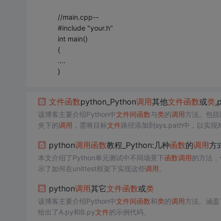
//main.cpp--
#include "your.h"
int main()
{
....
}
文件
函数
python_Python
调用
其他
文件
函数
或
类
,
该博客主要介绍Python中
文件
间
函数
与
类
的
调用
方法。包括同
夹下的
调用
，需将目标
文件
路径添加到sys.path中，以实
python
调用
函数
教程_Python:几种
函数
的
调用
方
本文介绍了Python单元测试中不同场景下
函数
调用
的方法，
示了如何在unittest框架下实现这些
调用
。
python
调用
其它
文件
函数
或
类
该博客主要介绍Python中
文件
间
函数
和
类
的
调用
方法。涵盖
给出了A.py和B.py
文件
的示例代码。