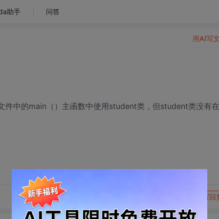
da助手
问答
用AI写
p文件中的main（）主函数中使用student类，但student类没有
转发到动态
举报
写回