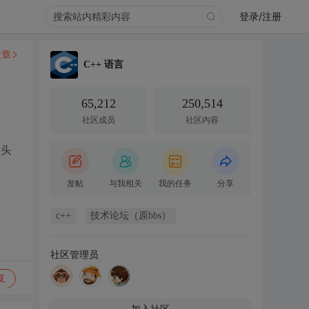
登录/注册
文章
C++ 语言
65,212
250,514
社区成员
社区内容
在头
发帖
与我相关
我的任务
分享
c++
技术论坛（原bbs）
社区管理员
复
加入社区