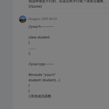
我这样做是不行的。应该怎样才行呢？请各位赐教。
[/Quote]
blingpro
2009-06-03
//your.h---------
class student
{
........
};
//your.cpp------
#include "your.h"
student::student(...)
{
}
//其他成员函数