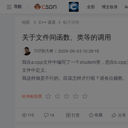
全部
博文收录
A
导航
社区
C++ 语言
帖子详情
关于文件间函数、类等的调用
2009-06-03 10:29:16
刀仔割大树
我在a.cpp文件中编写了一个student类，想在b.cp
文件中定义。
我这样做是不行的。应该怎样才行呢？请各位赐教。
给本帖投票
115
14
打赏
分享
收藏