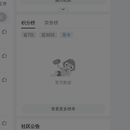
正序
复
积分榜
荣誉榜
近7日
近30日
至今
暂无数据
查看更多榜单
社区公告