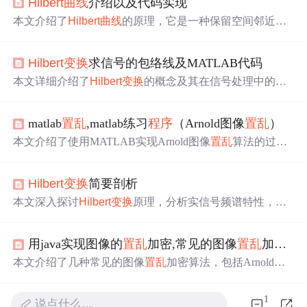
Hil
bert
曲线
介绍以及代码实现
本文介绍了
Hil
bert
曲线
的原理，它是一种保留空间邻近性
的多维到一维转换方法，常用于多维数据库索引。文章详
细阐述了如何通过代码实现
Hil
bert
曲线
的生成，并提供了P
Hil
bert
变换
求信号的包络线及MATLAB代码
ython示例，同时提到了解码过程。
本文详细介绍了
Hil
bert
变换
的概念及其在信号处理中的应
用，特别是如何通过
Hil
bert
变换
求取信号的包络线。文章
首先定义了
Hil
bert
变换
的表达式，指出其本质上是一种卷
matlab
置乱
,matlab练习
程序
（Arnold图像
置乱
）
积操作，随后解释了
Hil
bert
变换
如何通过将信号相位延迟9
0°来求得信号的瞬时幅值，并给出了具体的数学推导和MA
本文介绍了使用MATLAB实现Arnold图像
置乱
算法的过
TLAB代码示例。
程，包括Arnold
变换
的正反
变换
公式，展示了
置乱
和恢复
图像的示例，并提供了MATLAB代码。此外，还提及了其
Hil
bert
变换
简要剖析
他MATLAB图像处理练习，如球面化、点云投影、马赛克
效果等。
本文深入探讨
Hil
bert
变换
原理，分析实信号频谱特性，介
绍如何
利用
Hil
bert
变换
构造解析信号，以及解析信号在信
号处理中的重要作用。
用java实现图像的
置乱
加密,常见的图像
置乱
加密算法
本文介绍了几种常见的图像
置乱
加密算法，包括Arnold
变
换
、Fibonacci
变换
、
Hil
bert
曲线
变换
和仿射
变换
，这些技
术通过对图像像素的重新排列，实现图像的加密，有效保
1
说点什么…
护了敏感信息的安全，防止非法获取后的信息泄露。