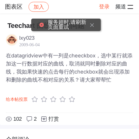
图表区
登录
频道
加入
帖子详情
社区
图表区
服务超时,请刷新
Teechart 曲线叠加的问题
页面重试
lxy023
2009-06-04
在datagridview中有一列是cheeckbox，选中某行就添
加这一行数据对应的曲线，取消就同时删除对应的曲
线，我如果快速的点击每行的checkbox就会出现添加
和删除的曲线不相对应的关系？请大家帮帮忙
给本帖投票
102
2
打赏