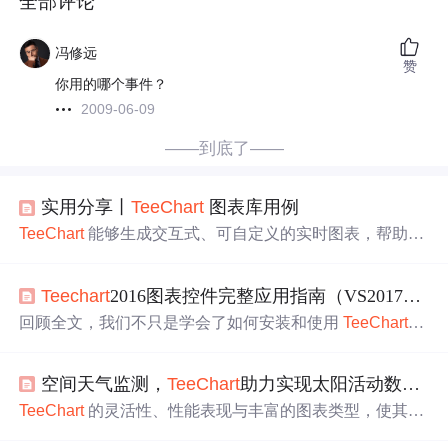
全部评论
冯修远
赞
你用的哪个事件？
2009-06-09
——到底了——
实用分享丨
TeeChart
图表库用例
TeeChart
能够生成交互式、可自定义的实时图表，帮助组
织做出明智的决策、以吸引人的方式呈现数据并改善用户
或客户互动。由于
TeeChart
具有处理实时数据的能力，因
Teechart
2016图表控件完整应用指南（VS2017亲测）
此可以实现折线图、条形图或仪表图，以直观的方式提醒
操作员注意工业操作中的关键情况。
回顾全文，我们不只是学会了如何安装和使用
TeeChart
，
更重要的是掌握了它的设计哲学和工程实践方法。它不仅
仅是一个图表控件，而是一整套可视化解决方案；它的强
空间天气监测，
TeeChart
助力实现太阳活动数据的可视化分析
大来自于清晰的架构、灵活的 API 和深厚的行业积累；它
的成功源于对细节的关注，比如抗锯齿、矢量导出、内存
TeeChart
的灵活性、性能表现与丰富的图表类型，使其成
管理……而这一切的背后，是无数工程师在真实项目中不
为全球科研机构、气象机构、航天行业用户的重要工具。