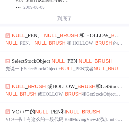
RD）来进行默然类型转换了。
2009-06-05
——到底了——
NULL
_PEN、
NULL
_
BRUSH
和 HOLLOW_
BRUSH
NULL
_PEN、
NULL
_
BRUSH
和 HOLLOW_
BRUSH
的使
用 Use of
NULL
_PEN,
NULL
_
BRUSH
, and HOLLOW_
BR
USH
http://support.microsoft.com/kb/66532/en-us/ GDI contain
SelectStockObject
NULL
_PEN
NULL
_
BRUSH
s several "
NULL
" stock objects:
NULL
_
BRUSH
, HOL
先说一下SelectStockObject +
NULL
_PEN或者
NULL
_
BRUS
H
的效果： 假如画
一个
小球运动轨迹，在SelectObject后要
使用SelectStockObject +
NULL
_PEN或者
NULL
_
BRUSH
,否
NULL
_
BRUSH
或HOLLOW_
BRUSH
和GetStockObject函数
则在小球滑过的地方回留下小球的轮廓，形成擦除的效
果。 具体解释原因： （1）SelectStockObject使用的是系统
NULL
_
BRUSH
或HOLLOW_
BRUSH
和GetStockObject函
预定义的GDI对象，使用完不用手动删除 （2）
NULL
_PE
数 备注：HOLLOW_
BRUSH
等价于
NULL
_
BRUSH
，都代
N 使用空画笔，即画小球不会出现边框，这个...
表透明化刷 HGDIOBJ GetStockObject( __in int fnObject)
VC++中的
NULL
_PEN和
NULL
_
BRUSH
参数：fnObject代表笔或者刷的类型，可以参看MSDN 返
回值：返回
一个
GDIOBJ对象的句柄。根据需要转换成笔/
VC++书上有这么的一段代码 BallMovingView.h添加 int cx,c
刷的句柄， 如：H
y,r; double dx,dy,dl; int rl,rt,rr,rb; CClientDC *mdc; C
Brush
bs