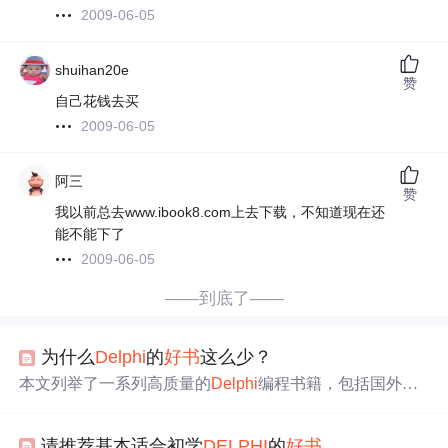
2009-06-05
shuihan20e
赞
自己花钱去买
2009-06-05
阿三
赞
我以前总去www.ibook8.com上去下载，不知道现在还
能不能下了
2009-06-05
——到底了——
为什么
Delphi
的
好书
这么少？
本文列举了一系列高质量的
Delphi
编程书籍，包括国外经
典著作如《
Delphi
X从入门到精通》、《
Delphi
X开发人
员指南》等，以及国内优秀作品如李维系列等，并对部分
请推荐基本适合初学
DELPHI
的
好书
书籍进行了详细点评。