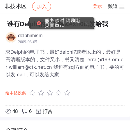
非技术区
登录
频道
加入
帖子详情
社区
非技术区
服务超时,请刷新
谁有Delphi的好书啊&#xff0c;发给我
页面重试
delphimism
2009-06-05
求Delphi的电子书，最好delphi7或者以上的，最好是
高清晰版本的，文件又小，书又清楚. errai@163.om o
r william@ctk.net.cn 我也有sql方面的电子书，要的可
以发mail，可以发给大家
给本帖投票
48
6
打赏