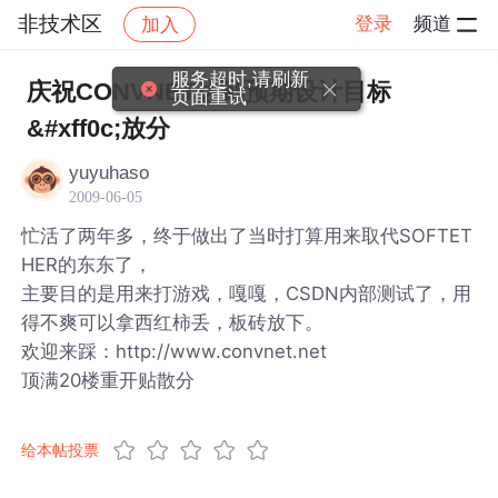
非技术区
登录
频道
加入
帖子详情
社区
非技术区
服务超时,请刷新
庆祝CONVNET达到预期设计目标
页面重试
&#xff0c;放分
yuyuhaso
2009-06-05
忙活了两年多，终于做出了当时打算用来取代SOFTET
HER的东东了，
主要目的是用来打游戏，嘎嘎，CSDN内部测试了，用
得不爽可以拿西红柿丢，板砖放下。
欢迎来踩：http://www.convnet.net
顶满20楼重开贴散分
给本帖投票