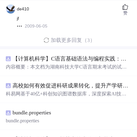
de410
赞
jf
2009-06-05
加载更多回复（3）
【计算机科学】C语言基础语法与编程实践：湖南科技大学期末考试核心知识点解析
内容概要：本文档为湖南科技大学C语言期末考试的试题
库，主要包含多套选择题，涵盖C语言的基础知识点，如
基本数据类型、运算符与表达式、控制结构（if、switch、
高校如何有效促进科研成果转化，提升产学研合作效率？.docx
循环）、数组、字符串处理、函数定义与调用、指针初步
等内容。题目形式为单项选择题，每道题后附有正确答
科易网基于40亿+科创知识图谱数据库，深度探索AI技术
案，旨在帮助学生巩固C语言语法和程序逻辑理解，提升
在技术转移、成果转化、技术经纪、知识产权、产业创
编程实践能力。; 适合人群：适用于高等院校计算机相关专
新、科技招商等垂直领域的多样化应用场景，研究科技创
业学习C语言课程的学生，特别是准备期末考试或需要强
bundle.properties
新领域的AI+数智化解决方案，推动科技创新与产业创新
化基础知识的初学者。; 使用场景及
目标
：①用于考前复
智能化发展。
bundle.properties
习，检验对C语言核心概念的掌握程度；②辅助教师出题
或课堂教学练习；③通过反复练习提高编程思维与代码逻