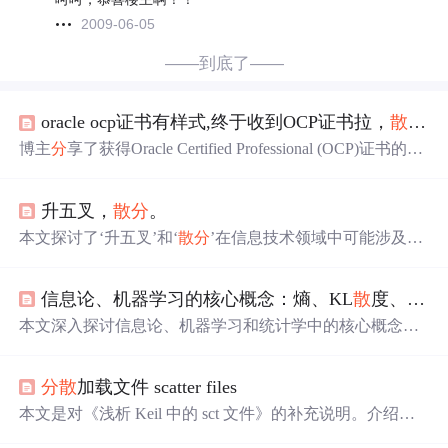
2009-06-05
——到底了——
oracle ocp证书有样式,终于收到OCP证书拉，
散
分
散
博主
分
享了获得Oracle Certified Professional (OCP)证书的过
程，包括在北京的考试、培训、handson卷子的参与及证书
等待经历。详细描述了handson考试的作用和整个流程，对
升五叉，
散
分
。
有意考证者有参考价值。
本文探讨了‘升五叉’和‘
散
分
’在信息技术领域中可能涉及的
分
布式系统节点升级策略与
分
数/权重
分
散
机制，重点
分
析
其在共识算法、负载均衡或信誉系统中的技术实现逻辑与
信息论、机器学习的核心概念：熵、KL
散
度、JS
散
应用场景。
本文深入探讨信息论、机器学习和统计学中的核心概念，
如KL
散
度、Jensen - Shannon
散
度和Renyi
散
度等。介绍了
它们与香农熵的关系、关键性质和应用领域。还通过电子
分
散
加载文件 scatter files
商务数据漂移检测实例，展示了这些
散
度指标在捕捉数据
分
布变化方面的作用，可助力企业决策。
本文是对《浅析 Keil 中的 sct 文件》的补充说明。介绍了
加载域和执行域的概念及视图对比，阐述了镜像入口点、