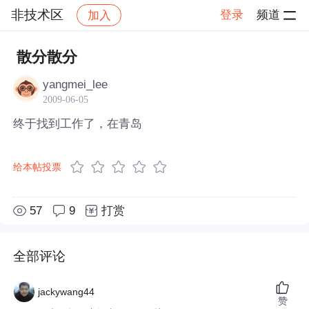
非技术区
登录
频道
加入
帖子详情
社区
非技术区
散分散分
yangmei_lee
2009-06-05
终于找到工作了，在青岛
给本帖投票
57
9
打赏
全部评论
jackywang44
赞