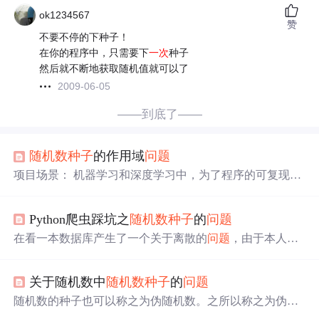
ok1234567
赞
不要不停的下种子！
在你的程序中，只需要下
一次
种子
然后就不断地获取随机值就可以了
2009-06-05
——到底了——
随机数种子
的作用域
问题
项目场景： 机器学习和深度学习中，为了程序的可复现
性，需要设置
随机数种子
。在跑多个模型时，由于数据的
预处理不同，做好的数据集进行划分时使用torch.utils.data.r
Python爬虫踩坑之
随机数种子
的
问题
andom_split，需要注意的
问题
问题
描述： 由于我这里使用
的torch是1.5.0版本，torch.utils.data.random_split函数没有gen
在看一本数据库产生了一个关于离散的
问题
，由于本人对
erator的参数设置种子，因此需要在代码前加入 # Fix Seed t
离散还不懂。在大佬的建议下研究了下
随机数种子
的
问题
orch.manual_seed(0) # 为CPU设置种子用于生成随机数，以
（和此
问题
类似吧） 由于
随机数种子
的概念有些文章已经
使得结果是确定
关于随机数中
随机数种子
的
问题
有了就不在赘述:
随机数种子
概述 在此主要通过Python当中
random来研究这个
问题
:random模块 进入模块源码：比较看
随机数的种子也可以称之为伪随机数。之所以称之为伪是
重翻译的同学请忍耐 def seed(self, a=None, version=2): &quo
因为现在的随机数假的的。 伪随机数是以一个称为“种子”