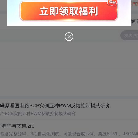
转发到动态
举报
写回
切换为时间
发表回
码原理图电路PCB实例五种PWM反馈控制模式研究
路PCB实例五种PWM反馈控制模式研究
0-原创源码与文档.zip
包含完整源码、3项自动化测试、可复现合成示例、离线HTML、JSON与