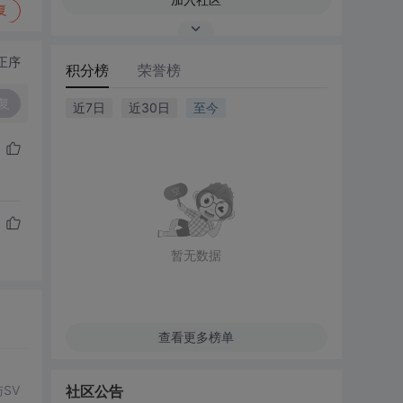
复
正序
积分榜
荣誉榜
复
近7日
近30日
至今
暂无数据
查看更多榜单
社区公告
SV