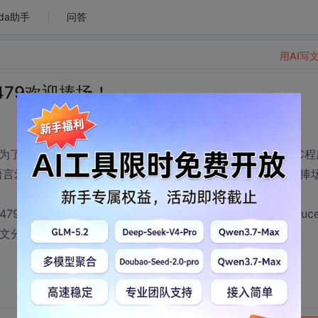
da助手
问答
用AI写
479欢迎捧场！
场,为了营造群内讨论气氛,特别欢迎爱好网络安全,驱动编程,MFC程
hon语言爱好者加入.也欢迎linux爱好者(管理方向)到群:61745845捧场
 认识一下吧，以后一起探讨！！ java语言方向的nutch luce
中文分词的