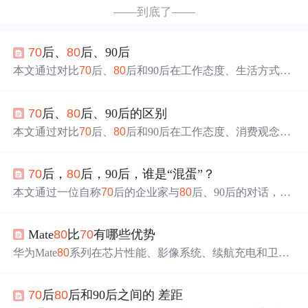
——到底了——
70
后、
80
后、90后
本文通过对比
70
后、
80
后和90后在工作态度、生活方式、
消费观念等方面的不同，展现了三代人在社会变迁中的独
特风貌。
70
后、
80
后、90后的区别
本文通过对比
70
后、
80
后和90后在工作态度、消费观念、
娱乐方式等方面的不同，展现了三代人的生活观念变迁。
从对待工作的认真到追求个性的表达，每一代人都有其独
70
后，
80
后，90后，谁是“混蛋”？
特的时代印记。
本文通过一位自称
70
后的企业家与
80
后、90后的对话，展
现了不同年龄段之间的社会观与价值观差异。从物质追求
到精神层面，反映了各代人在成长背景、社会环境等方面
Mate
80
比
70
有哪些优势
的独特性。
华为Mate
80
系列在芯片性能、影像系统、续航充电和卫星
通信方面相较Mate
70
实现跨越式升级，涵盖四款机型，分
别面向实用用户、高端消费者、专业创作者及奢侈品偏好
70
后
80
后和90后之间的 差距
者，形成完整产品矩阵。