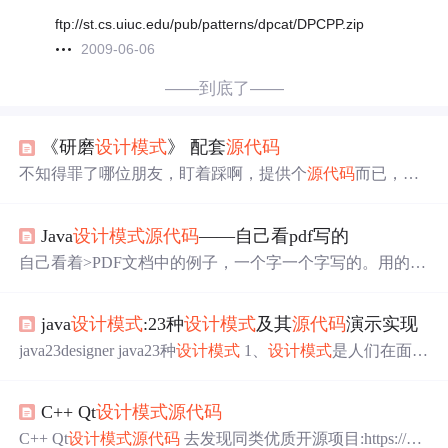
ftp://st.cs.uiuc.edu/pub/patterns/dpcat/DPCPP.zip
2009-06-06
——到底了——
《研磨
设计模式
》 配套
源代码
不知得罪了哪位朋友，盯着踩啊，提供个
源代码
而已，犯
得着您老动用几十个马甲来死踩吗？ 看看您的那些马甲，
注册时间都连着呢，访问时间也挨着呢！ 《研磨
设计模式
Java
设计模式
源代码
——自己看pdf写的
》一书的
源代码
已经整理好了，现提供各位朋友下载。
源代码
的说明： 1：本
源代码
是《研磨
设计模式
》一书的
自己看着>PDF文档中的例子，一个字一个字写的。用的ID
配套
源代码
2：每个模式的示例
源代码
放在一个单独的文件
E工具是MyEclipse，现在将
设计模式
源代码
帖出来。直接
夹下，以该模式的英文名称命名3：每个模式下分成多个e
导到MyEclipse中即可。 DesignPatterns.rar (164.7 KB) 下载
x...
java
设计模式
:23种
设计模式
及其
源代码
演示实现
次数: 105
java23designer java23种
设计模式
1、
设计模式
是人们在面对
同类型软件工程设计问题所总结出的一些有用经验。模式
不是代码，而是某类问题的通用设计解决方案 2、4人组Eri
C++ Qt
设计模式
源代码
ch Gamma、Richard Helm、Ralph Johnson、John Vlissides总
结写了《
设计模式
》 3、
设计模式
的优点和用途 4、学习
设
C++ Qt
设计模式
源代码
去发现同类优质开源项目:https://git