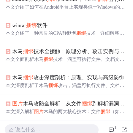
本文介绍了如何在Android平台上实现类似于Windows的AP
K
捆绑
器，通过创建一个宿主程序host.apk来隐蔽安装和运
行附加应用程序。主要涉及反编译、修改smali
代码
、资源
winrar
捆绑
软件
文件
捆绑
、权限处理等方面，详细阐述了宿主程序的工作
流程、释放和安装应用程序、启动应用程序的实现方法，
本文介绍了一种常见的CPA静默包
捆绑
技术，详细解释了
以及Windows端
捆绑
器的使用，包括信息提取、图标和标
如何使用WinRAR实现软件
捆绑
并设置自解压选项，包括
签替换、打包和签名等步骤。
指定安装路径、设置隐藏模式及修改图标等步骤。
木马
捆绑
技术全接触：原理分析、攻击实例与防御指南
本文全面剖析木马
捆绑
技术，涵盖可执行文件、文档文
件、软件安装包等多种文件类型的
捆绑
原理与实现方式，
如 EXE
捆绑
器原理、宏病毒
捆绑
技术等，同时针对不同类
木马
捆绑
攻击深度剖析：原理、实现与高级防御
型的
捆绑
攻击给出防御策略，还提及了未来木马
捆绑
技术
的进化方向。
本文深度剖析了木马
捆绑
攻击，涵盖可执行文件、文档文
件、软件安装包等多种
捆绑
方式的原理与实现。针对不同
类型的
捆绑
攻击，给出了相应的防御策略，如哈希校验、
图片
木马攻防全解析：从文件
捆绑
到解析漏洞的防御实践
禁用宏等。还探讨了防御体系构建和未来
捆绑
技术的进化
方向，助力守护数字安全。
本文深入解析
图片
木马的两大核心技术：文件
捆绑
（如EX
E+JPG拼接）和利用
图片
格式特性/解析漏洞（如BMP结构
滥用、ImageTragick、NTFS备用数据流ADS）实现恶意
代
1
说点什么…
码
隐匿与执行。覆盖Windows与Linux双平台攻防模拟，包