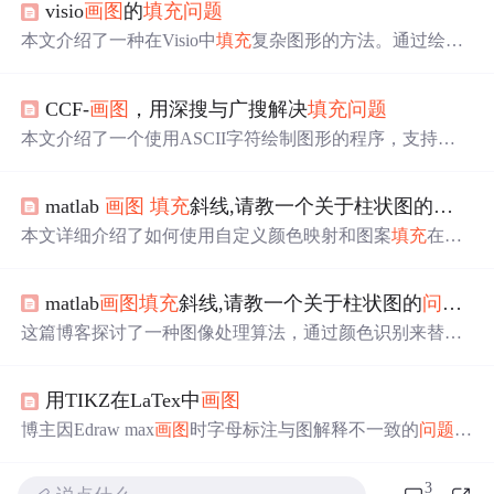
visio
画图
的
填充
问题
本文介绍了一种在Visio中
填充
复杂图形的方法。通过绘制
封闭图形、修剪线条、连接线条等步骤，实现了对三角形
的有效
填充
。适用于需要精确
填充
图形的设计场景。
CCF-
画图
，用深搜与广搜解决
填充
问题
本文介绍了一个使用ASCII字符绘制图形的程序，支持画
线和
填充
操作。通过解析输入指令，程序可以在指定坐标
绘制水平或垂直线条，并使用广度优先搜索或深度优先搜
matlab
画图
填充
斜线,请教一个关于柱状图的
问题
--
索算法进行区域
填充
。
本文详细介绍了如何使用自定义颜色映射和图案
填充
在图
像处理中，通过`bits`矩阵操作和`nextnonbw`函数，实现高
级图像处理技巧。着重讲解了`bigpattern`生成、`color`变量
matlab
画图
填充
斜线,请教一个关于柱状图的
问题
--
应用以及`applyhatch`函数的调用过程。
这篇博客探讨了一种图像处理算法，通过颜色识别来替换
特定像素。内容涉及到矩阵操作、颜色列表管理和预定义
的图案应用。同时，文章还介绍了如何使用MATLAB进行
用TIKZ在LaTex中
画图
图像显示和颜色处理，以及一个名为`applyhatch`的函数，
该函数用于应用预定义的图案到图像上。
博主因Edraw max
画图
时字母标注与图解释不一致的
问题
，
尝试用LaTex
画图
。文中展示了使用TIKZ包
画图
的源码，
包括画圆、添加节点等操作，并对代码进行了解释，如
填
3