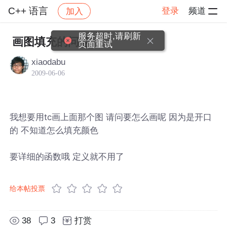
C++ 语言
登录
频道
加入
帖子详情
社区
C++ 语言
服务超时,请刷新
画图填充的问题
页面重试
xiaodabu
2009-06-06
我想要用tc画上面那个图 请问要怎么画呢 因为是开口
的 不知道怎么填充颜色
要详细的函数哦 定义就不用了
给本帖投票
38
3
打赏