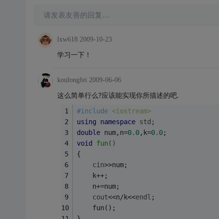
请发表友善的回复…
lxw618
2009-10-23
学习一下！
koulongfei
2009-06-06
这么简单行么?应该能实现你所描述的吧.
#
include
<iostream> 
using
namespace
std
;
double
 num,n=
0.0
,k=
0.0
;
void
fun
()
{
cin
>>num;
	k++;
	n+=num;
cout
<<n/k<<
endl
;
	fun();
}