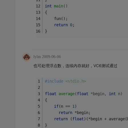
int
main
()
{
	fun();
return
0
;
}
lylm
2009-06-06
也可处理浮点数，连续内存就好，VC6测试通过
#
include
<stdio.h>
float
average
(
float
 *begin, 
int
 n)
{
if
(n == 
1
)
return
 *begin;
return
 (
float
)(*begin + average(
}