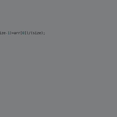
ize
-1
)+arr[
0
])/(size);