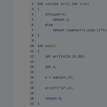
int
sum
(
int
 arr[],
int
 size)
{
if
(size==
1
)
return
1
;
else
return
 (sum(arr+
1
,size
-1
)*(s
}
int
main
()
{
int
 arr[]={
10
,
20
,
30
};
int
 x;
	x = sum(arr,
3
);
printf
(
"%d"
,x);
return
0
;
}