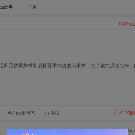
da助手
问答
用AI写
递归函数累加求和后再算平均值的则不算，想了很久没想出来，
转发到动态
举报
写回
切换为时间