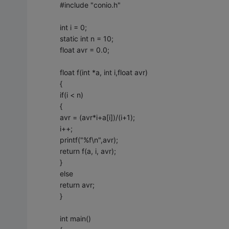
#include "conio.h"
int i = 0;
static int n = 10;
float avr = 0.0;
float f(int *a, int i,float avr)
{
if(i < n)
{
avr = (avr*i+a[i])/(i+1);
i++;
printf("%f\n",avr);
return f(a, i, avr);
}
else
return avr;
}
int main()