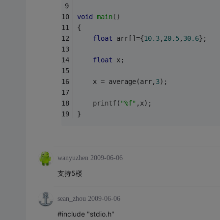
void
main
()
{
float
 arr[]={
10.3
,
20.5
,
30.6
};
float
 x;
    x = average(arr,
3
);
printf
(
"%f"
,x);
}
wanyuzhen
2009-06-06
支持5楼
sean_zhou
2009-06-06
#include "stdio.h"