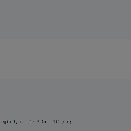
begin+
1
, n - 
1
) * (n - 
1
)) / n;