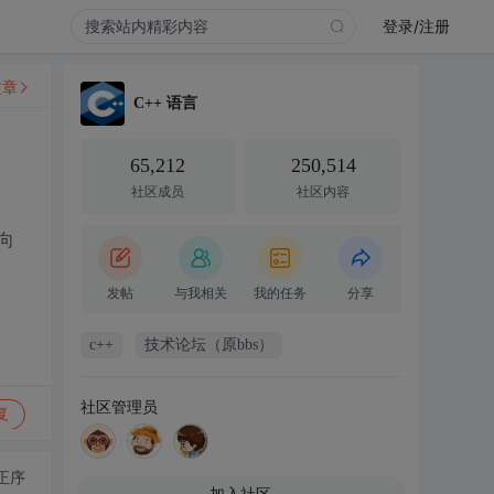
登录/注册
文章
C++ 语言
65,212
250,514
社区成员
社区内容
向
发帖
与我相关
我的任务
分享
c++
技术论坛（原bbs）
社区管理员
复
正序
加入社区