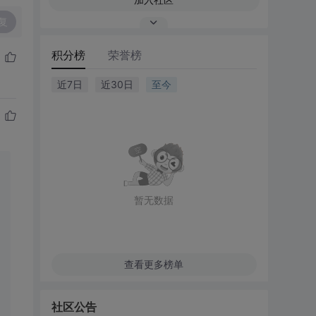
复
积分榜
荣誉榜
近7日
近30日
至今
暂无数据
查看更多榜单
社区公告