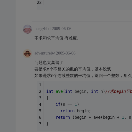
pengzhixi
2009-06-06
不求和求平均值.有难度.
adventurelw
2009-06-06
问题也太离谱了
要是求n个不相关的数的平均值，基本没戏
如果是求n个连续整数的平均值，返回一个整数，那
int
ave
(
int
 begin, 
int
 n)
//求begin至
{
if
(n == 
1
)
return
 begin;
return
 (begin + ave(begin + 
1
, n
}