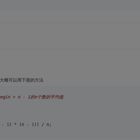
么大概可以用下面的方法
begin + n - 1的n个数的平均值
 - 
1
) * (n - 
1
)) / n;