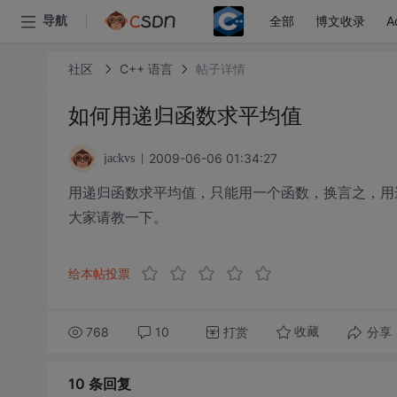
全部
博文收录
A
导航
社区
C++ 语言
帖子详情
如何用递归函数求平均值
2009-06-06 01:34:27
jackvs
用递归函数求平均值，只能用一个函数，换言之，用
大家请教一下。
给本帖投票
768
10
打赏
分享
收藏
10 条
回复