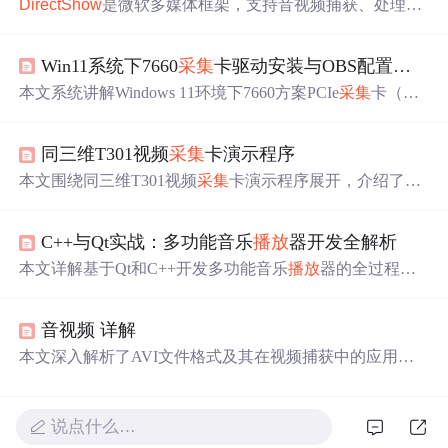
DirectShow
是微软多媒体框架，支持音视频捕获、处理和
播放
。本教程深入探讨其核心概念、应用场景和编程方
法，介绍Filter Graph Manager工作原理，阐述Filter、Pin和S
Win11系统下7660
采集
卡驱动安装与OBS配置全攻略
ample Grabber的作用，还涉及GraphEdit工具使用、音视频
技术应用，以及在Visual C++中的开发实战。
本文系统讲解Windows 11环境下7660方案PCIe
采集
卡（如
圆刚GC573）的完整部署流程，涵盖硬件安装规范、WDD
M兼容性驱动安装、Windows安全特性（内存完整性/实
时
同三维T301视频
采集
卡演示程序
防护）调整、OBS中视频捕获与独立
音频
源配置、音画不
同步及绿屏黑屏等典型故障排查。重点解决驱动签名错误
本文围绕同三维T301视频
采集
卡演示程序展开，介绍了视
（代码43/52）、OBS识别无
音频
、高延迟等问题，强调官
频
采集
卡基础知识、基于VC开发的
采集
程序入门操作，包
网驱动纯净安装、BIOS设置（Above 4G Decoding）、OB
括硬件连接、驱动集成等。还涉及视频流信息展示与处
S
音频
分离管理及嵌入式
音频
同步等关键技术点。
C++与Qt实战：多功能音乐
播放
器开发全解析
理、API接口应用、视频处理软件设计、实
时
视频处理技
术及硬件兼容性测试，以及调试工具和日志记录功能。
本文详解基于Qt和C++开发多功能音乐
播放
器的全过程，
涵盖Qt Multimedia
音频
播放
、Widgets现代化UI设计、MVC
架构实现、手势识别（百度API）与人脸识别（虹软ArcFac
音视频 详解
e）集成、OpenCV图像处理、跨平台依赖配置及windeploy
qt打包发布。重点解析信号槽协同、异步网络请求、本地
本文深入解析了AVI文件格式及其在视频捕获中的应用，
加密存储、DLL版本兼容性与性能优化等关键技术难点。
包括文件结构、性能、对话框
控制
、
预览
与overlay模式、
视频与
音频
格式、捕获设置、驱动性能等内容，同
时
介绍
了如何通过视频捕获技术实现
声音
与视频数据的实
时
采集
说点什么…
与处理。